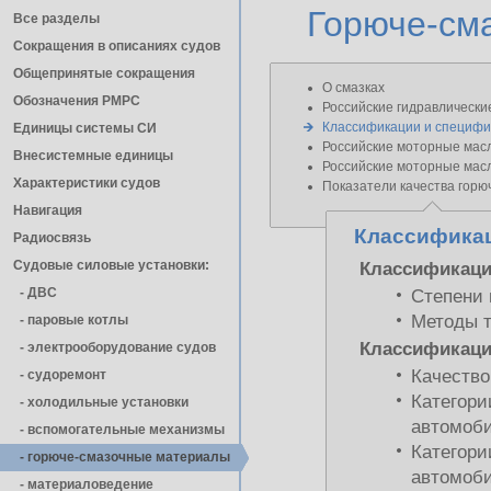
Горюче-см
Все разделы
Сокращения в описаниях судов
Общепринятые сокращения
О смазках
Обозначения РМРС
Российские гидравлически
Классификации и специфи
Единицы cистемы СИ
Российские моторные мас
Внесистемные единицы
Российские моторные мас
Характеристики судов
Показатели качества горю
Навигация
Классификац
Радиосвязь
Судовые силовые установки:
Классификаци
- ДВС
Степени 
Методы 
- паровые котлы
Классификаци
- электрооборудование судов
Качество
- cудоремонт
Категори
- холодильные установки
автомоб
- вспомогательные механизмы
Категори
- горюче-смазочные материалы
автомоб
- материаловедение