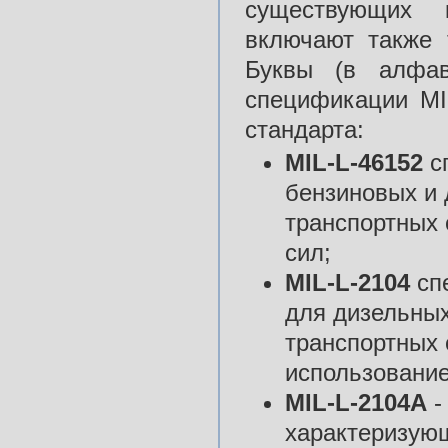
существующих 
включают также 
Буквы (в алфав
спецификации MI
стандарта:
MIL-L-46152
с
бензиновых и 
транспортных
сил;
MIL-L-2104
спе
для дизельных
транспортных 
использование
MIL-L-2104А
-
характеризующ