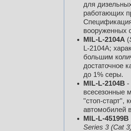
для дизельных
работающих пр
Спецификация
вооруженных 
MIL-L-2104А
(
L-2104А; хара
большим коли
достаточное к
до 1% серы.
MIL-L-2104В
-
всесезонные м
"стоп-старт",
автомобилей в
MIL-L-45199В
Series 3 (Cat 3