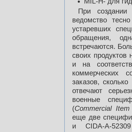
MIL-Н- для ги
При создании 
ведомство тесн
устаревших спе
обращения, од
встречаются. Бол
своих продуктов 
и на соответст
коммерческих с
заказов, сколько
отвечают серье
военные специ
(
Commercial Item 
еще две специфи
и CIDA-А-5230