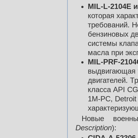
MIL-L-2104Е и
которая харак
требований. Н
бензиновых дв
системы клапа
масла при экс
MIL-PRF-210
выдвигающая 
двигателей. Т
класса API C
1M-PC, Detroit
характеризующ
Новые военн
Description
):
CIDA-A-52306