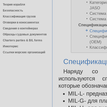
Категори
Теория корабля
JASO
Безопасность
Система
Классификация грузов
Система
Оговорки в коносаментах
Спецификации
Сведения о контейнерах
Специфи
Образцы судовых документов
Специфик
Charters parties & B/L forms
(ОЕМ)
Инкотермс
Классифи
Ссылки морских организаций
Спецификац
Наряду со с
используются 
которые обознача
MIL-L- предна
MIL-G- для пл