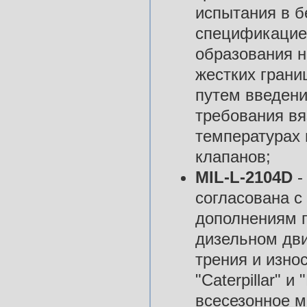
испытания в б
спецификацие
образования н
жестких гран
путем введени
требования вя
температурах 
клапанов;
MIL-L-2104D
-
согласована с
дополнениям п
дизельном дви
трения и изно
"Caterpillar" и
всесезонное 