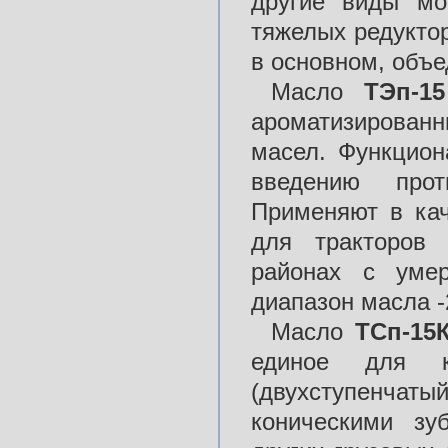
другие виды мо
тяжелых редукто
в основном, объ
Масло
ТЭп-15
ароматизирован
масел. Функцион
введению прот
Применяют в кач
для тракторов 
районах с умер
диапазон масла -2
Масло
ТСп-15
единое для к
(двухступенчаты
коническими зу