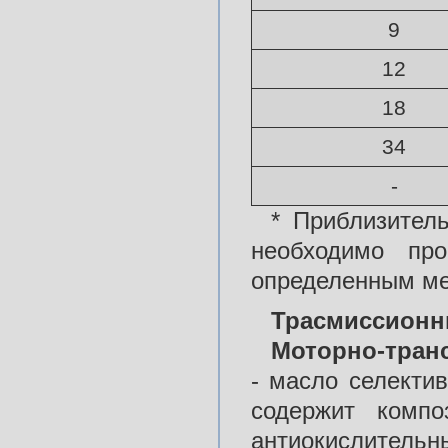
9
12
18
34
-
* Приблизитель
необходимо про
определенным ме
Трасмиссионны
Моторно-тран
- масло селекти
содержит компо
антиокислител