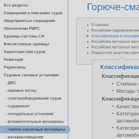
Горюче-см
Все разделы
Сокращения в описаниях судов
Общепринятые сокращения
О смазках
Обозначения РМРС
Российские гидравлически
Классификации и специфи
Единицы cистемы СИ
Российские моторные мас
Внесистемные единицы
Российские моторные мас
Характеристики судов
Показатели качества горю
Навигация
Классификац
Радиосвязь
Судовые силовые установки:
Классификаци
- ДВС
Степени 
Методы 
- паровые котлы
Классификаци
- электрооборудование судов
Качество
- cудоремонт
Категори
- холодильные установки
автомоб
- вспомогательные механизмы
Категори
- горюче-смазочные материалы
автомоб
- материаловедение