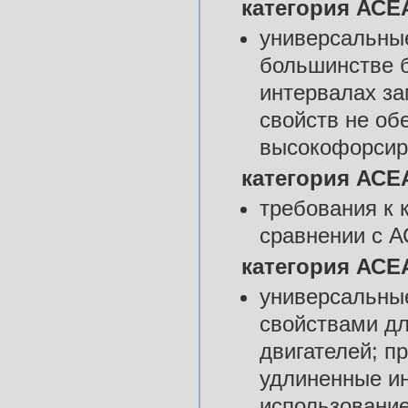
категория АСЕА
универсальны
большинстве 
интервалах за
свойств не об
высокофорсир
категория АСЕА
требования к 
сравнении с А
категория АСЕА
универсальны
свойствами д
двигателей; п
удлиненные ин
использовани