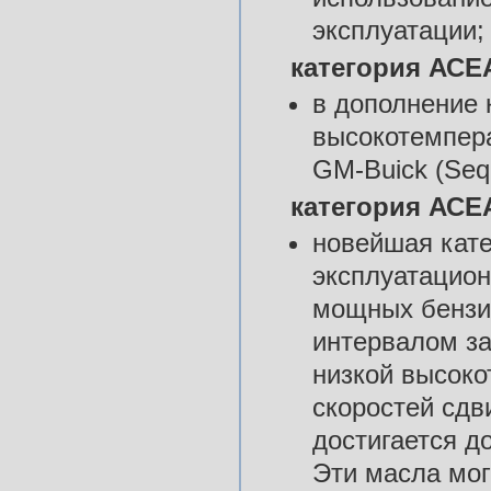
эксплуатации;
категория АСЕА
в дополнение 
высокотемпера
GM-Buick (Sequ
категория АСЕА
новейшая кат
эксплуатацио
мощных бензи
интервалом з
низкой высоко
скоростей сдви
достигается д
Эти масла мог