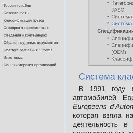
Категори
Теория корабля
JASO
Безопасность
Система
Классификация грузов
Система
Оговорки в коносаментах
Спецификации
Сведения о контейнерах
Специфи
Образцы судовых документов
Специфик
Charters parties & B/L forms
(ОЕМ)
Инкотермс
Классифи
Ссылки морских организаций
Система кл
В 1991 году б
автомобилей Е
Europeens d'Autom
которая взяла н
деятельность в