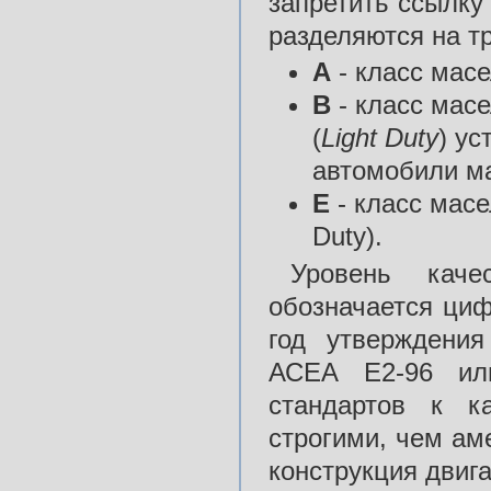
запретить ссылку
разделяются на тр
А
- класс масе
В
- класс мас
(
Light Duty
) у
автомобили м
Е
- класс мас
Duty).
Уровень кач
обозначается циф
год утверждени
АСЕА Е2-96 или
стандартов к к
строгими, чем ам
конструкция двиг