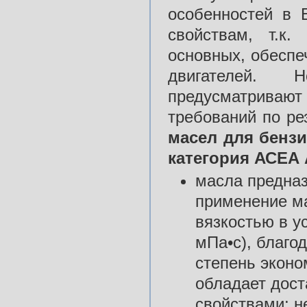
особенностей в
свойствам, т.к
основных, обесп
двигателей. 
предусматривают
требований по р
масел для бенз
категория АСЕА 
масла предна
применение ма
вязкостью в у
мПа•с), благо
степень эконо
обладает дос
свойствами; н