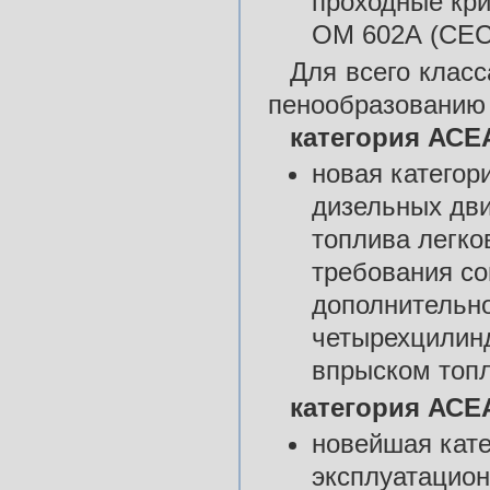
проходные кри
ОМ 602А (CEC-
Для всего класс
пенообразованию 
категория АСЕА
новая категор
дизельных дв
топлива легко
требования со
дополнительно
четырехцилин
впрыском топл
категория АСЕА
новейшая кат
эксплуатацион