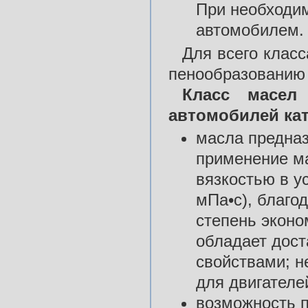
При необходим
автомобилем.
Для всего класс
пенообразованию 
Класс масел
автомобилей
ка
масла предна
применение ма
вязкостью в у
мПа•с), благо
степень эконо
обладает дос
свойствами; н
для двигател
возможность п