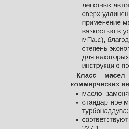
легковых авто
сверх удлине
применение ма
вязкостью в ус
мПа.с), благо
степень эконо
для некоторых
инструкцию п
Класс масел
коммерческих а
масло, заменя
стандартное м
турбонаддува;
соответствуют
227.1;