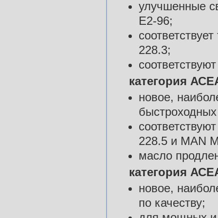
улучшенные с
Е2-96;
соответствует
228.3;
соответствую
категория АСЕА
новое, наибо
быстроходных д
соответствуют
228.5 и MAN М
масло продлен
категория АСЕА
новое, наибол
по качеству;
для мощных и 