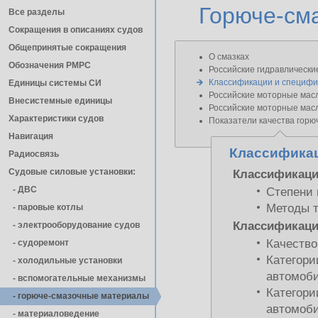
Горюче-см
Все разделы
Сокращения в описаниях судов
Общепринятые сокращения
О смазках
Обозначения РМРС
Российские гидравлически
Классификации и специфи
Единицы cистемы СИ
Российские моторные мас
Внесистемные единицы
Российские моторные мас
Характеристики судов
Показатели качества горю
Навигация
Классификац
Радиосвязь
Судовые силовые установки:
Классификаци
- ДВС
Степени 
Методы 
- паровые котлы
Классификаци
- электрооборудование судов
Качество
- cудоремонт
Категори
- холодильные установки
автомоб
- вспомогательные механизмы
Категори
- горюче-смазочные материалы
автомоб
- материаловедение