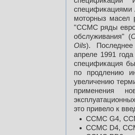
спецификации 
спецификациями A
моторныз масел 
"ССМС ряды евро
обслуживания" (
C
Oils
). Последне
апреле 1991 года
спецификация бы
по продлению и
увеличению терми
применения но
эксплуатационны
это привело к вв
ССМС G4, CC
CCMC D4, CC