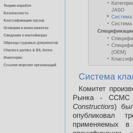
Категори
Теория корабля
JASO
Безопасность
Система
Классификация грузов
Система
Оговорки в коносаментах
Спецификации
Сведения о контейнерах
Специфи
Образцы судовых документов
Специфик
Charters parties & B/L forms
(ОЕМ)
Инкотермс
Классифи
Ссылки морских организаций
Система кл
Комитет произв
Рынка - ССМС
Constructiors
) бы
опубликовал т
применяемых в 