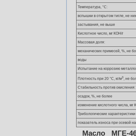
Температура, °С:
вспышки в открытом тигле, не ни
застывания, не выше
Кислотное число, мг КОН/г
Массовая доля:
механических примесей, %, не б
воды
Испытание на коррозию металло
3
Плотность при 20 °С, кг/м
, не бо
Стабильность против окисления:
осадок, %, не более
изменение кислотного числа, мг 
Трибологические характеристики
покаэатель износа при осевой на
Масло МГЕ-4