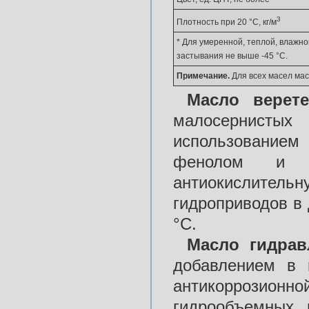
3
Плотность при 20 °С, кг/м
* Для умеренной, теплой, влажн
застывания не выше -45 °С.
Примечание.
Для всех масел мас
Масло верет
малосернисты
использованием
фенолом и гл
антиокислитель
гидроприводов в 
°С.
Масло гидрав
добавлением в 
антикоррозио
гидрообъемных 