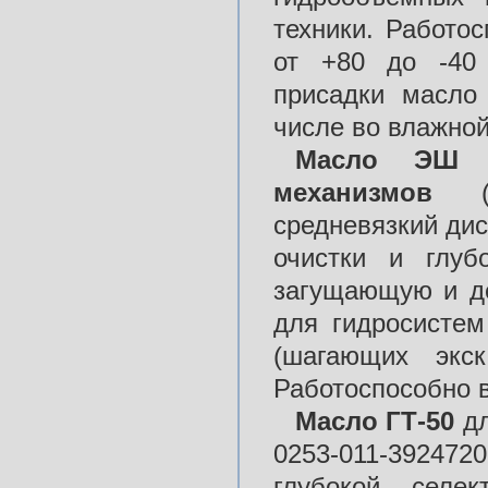
техники. Работо
от +80 до -40 
присадки масло
числе во влажной
Масло ЭШ д
механизмов
(ГО
средневязкий дис
очистки и глуб
загущающую и де
для гидросистем
(шагающих экск
Работоспособно в
Масло ГТ-50
дл
0253-011-39247
глубокой селек