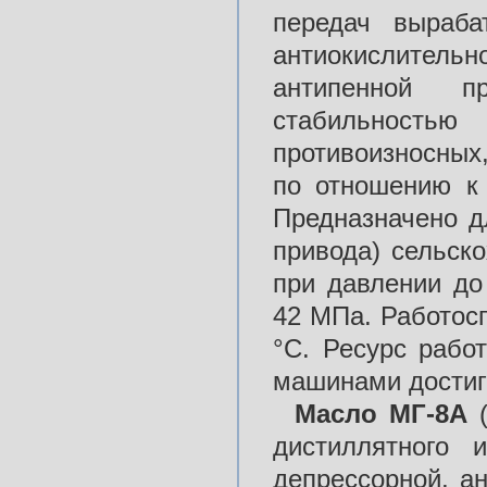
передач выраба
антиокислител
антипенной п
стабильност
противоизносных
по отношению к
Предназначено д
привода) сельск
при давлении д
42 МПа. Работосп
°С. Ресурс рабо
машинами достига
Масло МГ-8А
(
дистиллятного 
депрессорной, а