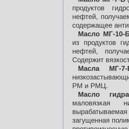
продуктов гидр
нефтей, получае
содержащее анти
Масло МГ-10-
из продуктов ги
нефтей, получ
Содержит вязкос
Масла МГ-7-
низкозастывающи
РМ и РМЦ.
Масло гидра
маловязкая н
вырабатываемая 
загущенная поли
противоизносну