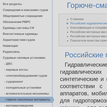
Горюче-см
Все разделы
Сокращения в описаниях судов
Общепринятые сокращения
О смазках
Обозначения РМРС
Российские гидравлически
Классификации и специфи
Единицы cистемы СИ
Российские моторные мас
Внесистемные единицы
Российские моторные мас
Характеристики судов
Показатели качества горю
Навигация
Радиосвязь
Российские 
Судовые силовые установки:
Гидравличе
- ДВС
- паровые котлы
гидравлическ
- электрооборудование судов
синтетические и
- cудоремонт
соответствии с
- холодильные установки
аппаратов, моби
- вспомогательные механизмы
для гидротормоз
- горюче-смазочные материалы
- материаловедение