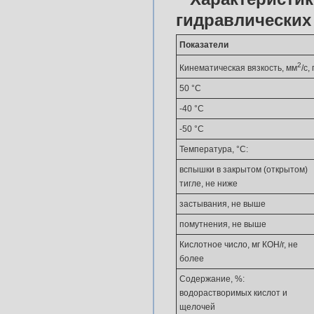
гидравлических
Показатели
2
Кинематическая вязкость, мм
/с,
50 °С
-40 °С
-50 °С
Температура, °С:
вспышки в закрытом (открытом)
тигле, не ниже
застывания, не выше
помутнения, не выше
Кислотное число, мг КОН/г, не
более
Содержание, %:
водорастворимых кислот и
щелочей