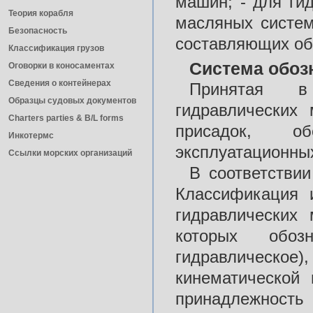
машин; - для ги
Теория корабля
масляных систем
Безопасность
составляющих об
Классификация грузов
Система обоз
Оговорки в коносаментах
Сведения о контейнерах
Принятая в
Образцы судовых документов
гидравлических
Charters parties & B/L forms
присадок, об
Инкотермс
эксплуатационных
Ссылки морских организаций
В соответствии
Классификация и
гидравлических 
которых обоз
гидравлическое)
кинематической 
принадлежност