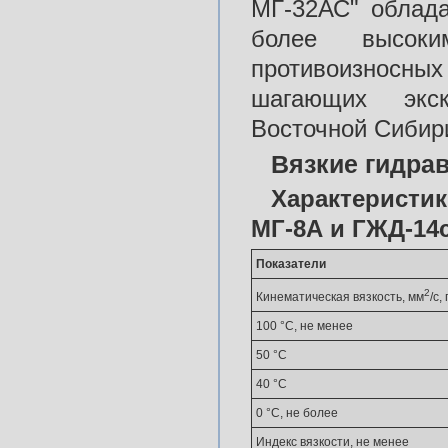
МГ-32АС" облада
более высоки
противоизносных
шагающих экск
Восточной Сибир
Вязкие гидра
Характеристи
МГ-8А и ГЖД-14
Показатели
2
Кинематическая вязкость, мм
/с,
100 °С, не менее
50 °С
40 °С
0 °С, не более
Индекс вязкости, не менее