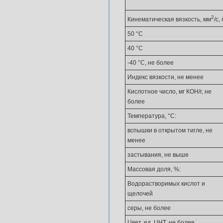
2
Кинематическая вязкость, мм
/с,
50 °C
40 °С
-40 °С, не более
Индекс вязкости, не менее
Кислотное число, мг КОН/г, не
более
Температура, °С:
вспышки в открытом тигле, не
менее
застывания, не выше
Массовая доля, %:
Водорастворимых кислот и
щелочей
серы, не более
Цвет, ед. ЦНТ, не более