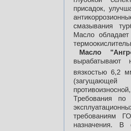
присадок, улучш
антикоррозионн
смазывания турб
Масло обладает
термоокислитель
Масло "Ангр
вырабатывают 
вязкостью 6,2 м
(загущающей 
противоизносно
Требования по 
эксплуатацио
требованиям Г
назначения. В