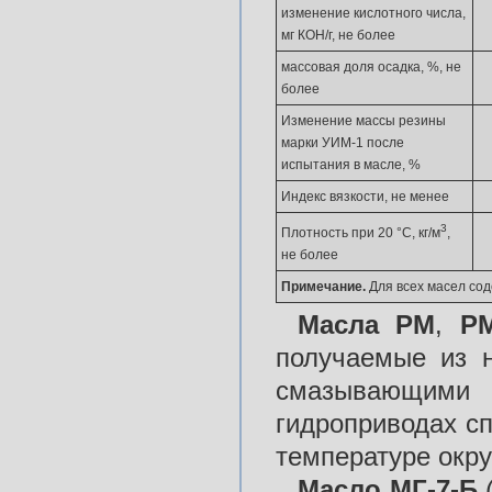
изменение кислотного числа,
мг КОН/г, не более
массовая доля осадка, %, не
более
Изменение массы резины
марки УИМ-1 после
испытания в масле, %
Индекс вязкости, не менее
3
Плотность при 20 °С, кг/м
,
не более
Примечание.
Для всех масел сод
Масла РМ
,
Р
получаемые из 
смазывающими
гидроприводах с
температуре окру
Масло МГ-7-Б
(