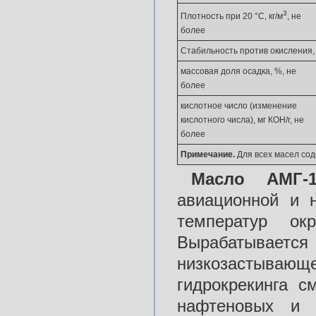
3
Плотность при 20 °С, кг/м
, не
более
Стабильность против окисления,
массовая доля осадка, %, не
более
кислотное число (изменение
кислотного числа), мг КОН/г, не
более
Примечание.
Для всех масел сод
Масло АМГ-1
авиационной и 
температур о
Вырабатывается
низкозастываю
гидрокрекинга 
нафтеновых и и