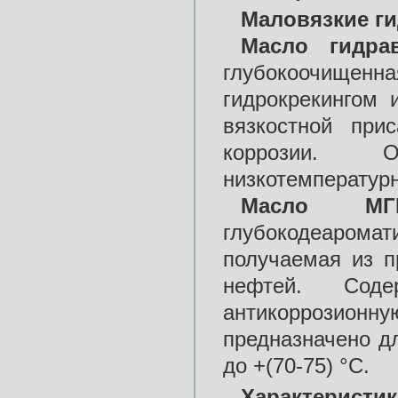
Маловязкие ги
Масло гидра
глубокоочищ
гидрокрекингом 
вязкостной при
коррозии. О
низкотемператур
Масло МГЕ
глубокодеарома
получаемая из п
нефтей. Соде
антикоррозион
предназначено дл
до +(70-75) °С.
Характерис