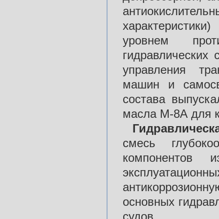
антиокислитель
характеристики
уровнем прот
гидравлических 
управления тра
машин и самосв
состава выпуска
масла М-8А для 
Гидравлическ
смесь глубоко
компонентов 
эксплуатационны
антикоррозионн
основных гидрав
судов.