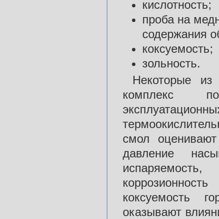
кислотность;
проба на мед
содержания о
коксуемость;
зольность.
Некоторые из 
комплекс по
эксплуатацио
термоокислитель
смол оценивают
давление нас
испаряемость
коррозионность
коксуемость го
оказывают влияни