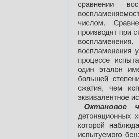
сравнении во
воспламеняемост
числом. Сравн
производят при 
воспламенени
воспламенения у
процессе испыта
один эталон им
большей степен
сжатия, чем ис
эквивалентное и
Октановое ч
детонационных х
которой наблюда
испытуемого бен