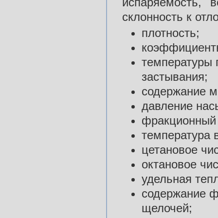
испаряемость, в
склонность к отл
плотность;
коэффициенты
температуры 
застывания;
содержание м
давление нас
фракционный 
температура 
цетановое чи
октановое чи
удельная тепл
содержание ф
щелочей;