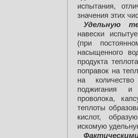
испытания, отл
значения этих чи
Удельную те
навески испыту
(при постоянн
насыщенного во
продукта теплот
поправок на теп
на количество
поджигания и 
проволока, кап
теплоты образов
кислот, образу
искомую удельную
Фактическим