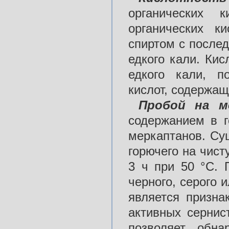
органических к
органических к
спиртом с после
едкого кали. Ки
едкого кали, п
кислот, содержащ
Пробой на м
содержанием в г
меркаптанов. Су
горючего на чис
3 ч при 50 °С. 
черного, серого 
является призна
активных сернис
позволяет обна