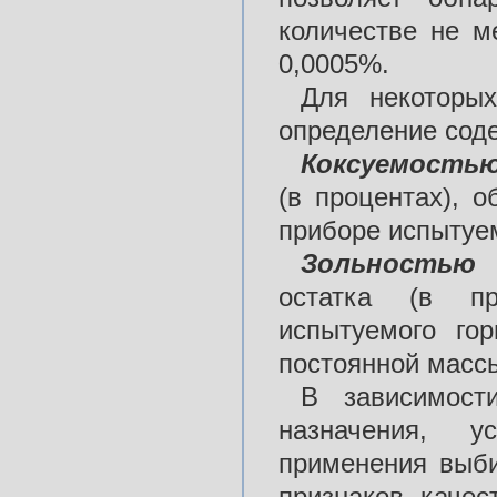
количестве не м
0,0005%.
Для некоторых
определение сод
Коксуемость
(в процентах), 
приборе испытуем
Зольностью
остатка (в пр
испытуемого го
постоянной масс
В зависимост
назначения, у
применения выби
признаков качес