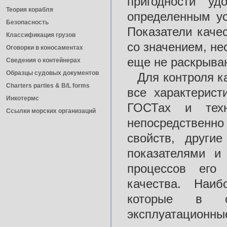
пригодности уд
Теория корабля
определенным ус
Безопасность
Показатели каче
Классификация грузов
со значением, н
Оговорки в коносаментах
еще не раскрываю
Сведения о контейнерах
Образцы судовых документов
Для контроля к
Charters parties & B/L forms
все характерист
Инкотермс
ГОСТах и техн
Ссылки морских организаций
непосредствен
свойств, други
показателями и
процессов его 
качества. Наиб
которые в оп
эксплуатационн