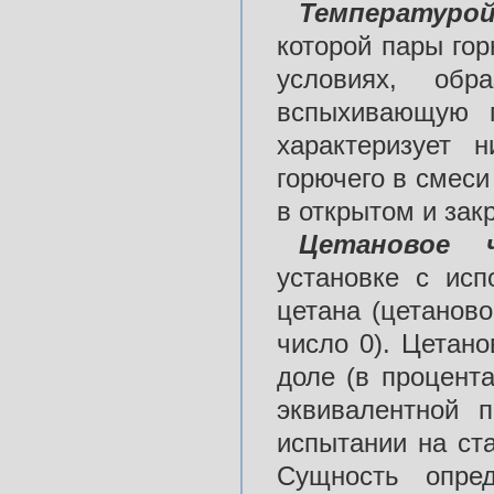
Температуро
которой пары гор
условиях, об
вспыхивающую п
характеризует 
горючего в смес
в открытом и зак
Цетановое 
установке с исп
цетана (цетанов
число 0). Цетан
доле (в процент
эквивалентной 
испытании на ст
Сущность опред