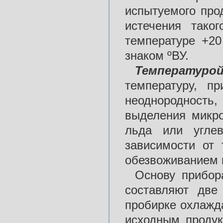
испытуемого про
истечения тако
температуре +20
знаком ºВУ.
Температуро
температуру, п
неоднородность
выделения микро
льда или углев
зависимости от 
обезвоживанием 
Основу прибор
составляют две
пробирке охлажд
исходным продук