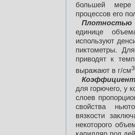
большей мере х
процессов его по
Плотностью
единице объем
используют денс
пиктометры. Для
приводят к темп
3
выражают в г/см
Коэффициент
для горючего, у 
слоев пропорцио
свойства ньют
вязкости заключ
некоторого объе
капилляр под де