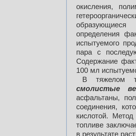
окисления, пол
гетероорганичес
образующиеся
определения фа
испытуемого про
пара с последу
Содержание фак
100 мл испытуемо
В тяжелом то
смолистые ве
асфальтаны, пол
соединения, кот
кислотой. Метод
топливе заключа
в результате рас