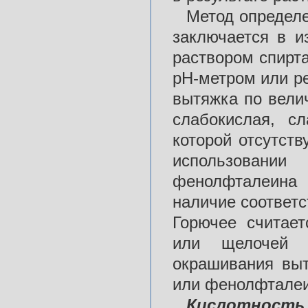
Метод определ
заключается в и
раствором спирт
рН-метром или р
вытяжка по вели
слабокислая, с
которой отсутст
использовании
фенолфталеина 
наличие соответ
Горючее считае
или щелочей п
окрашивания выт
или фенолфталеи
Кислотность