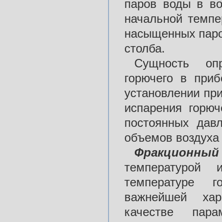
паров воды в в
начальной темпе
насыщенных паро
столба.
Сущность оп
горючего в при
установлении пр
испарения горюч
постоянных дав
объемов воздуха 
Фракционны
температурой 
температуре г
важнейшей хар
качестве пара