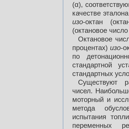
(α), соответств
качестве эталон
изо
-октан (окт
(октановое число 
Октановое чис
процентах)
изо
-о
по детонационн
стандартной ус
стандартных усло
Существуют р
чисел. Наибольш
моторный и иссл
метода обусло
испытания топли
переменных ре