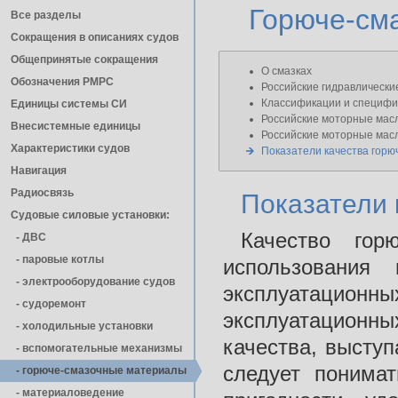
Горюче-см
Все разделы
Сокращения в описаниях судов
Общепринятые сокращения
О смазках
Обозначения РМРС
Российские гидравлически
Классификации и специфи
Единицы cистемы СИ
Российские моторные мас
Внесистемные единицы
Российские моторные мас
Характеристики судов
Показатели качества горю
Навигация
Радиосвязь
Показатели 
Судовые силовые установки:
Качество гор
- ДВС
- паровые котлы
использования 
- электрооборудование судов
эксплуатационны
- cудоремонт
эксплуатационн
- холодильные установки
качества, выступ
- вспомогательные механизмы
следует понимат
- горюче-смазочные материалы
- материаловедение