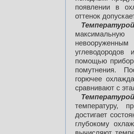
появлении в ох
оттенок допускае
Температур
максимальную
невооруженн
углеводородов 
помощью прибора
помутнения. По
горючее охлажда
сравнивают с эта
Температур
температуру, п
достигает состо
глубокому охла
вычисляют темпе