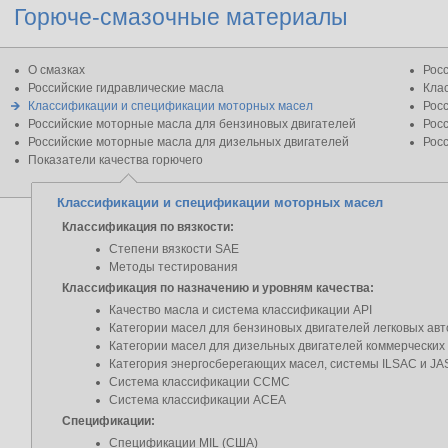
Горюче-смазочные материалы
О смазках
Рос
Российские гидравлические масла
Кла
Классификации и спецификации моторных масел
Рос
Российские моторные масла для бензиновых двигателей
Рос
Российские моторные масла для дизельных двигателей
Рос
Показатели качества горючего
Классификации и спецификации моторных масел
Классификация по вязкости:
Степени вязкости SAE
Методы тестирования
Классификация по назначению и уровням качества:
Качество масла и система классификации API
Категории масел для бензиновых двигателей легковых ав
Категории масел для дизельных двигателей коммерческих
Категория энергосберегающих масел, системы ILSAC и J
Система классификации ССМС
Система классификации АСЕА
Спецификации:
Спецификации MIL (США)