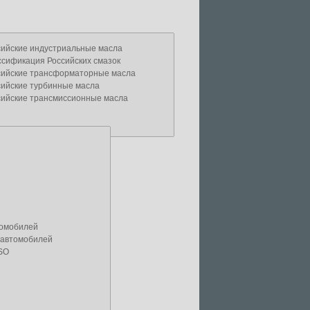
сийские индустриальные масла
ссификация Российских смазок
сийские трансформаторные масла
сийские турбинные масла
сийские трансмиссионные масла
томобилей
 автомобилей
ASO