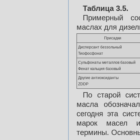
Таблица 3.5.
Примерный со
маслах
для дизел
Присадки
Дисперсант беззольный
Тиофосфонат
Сульфонаты металлов базовый
Фенат кальция базовый
Другие антиоксиданты
ZDDP
По старой сис
масла обознача
сегодня эта сис
марок масел и
термины. Основны