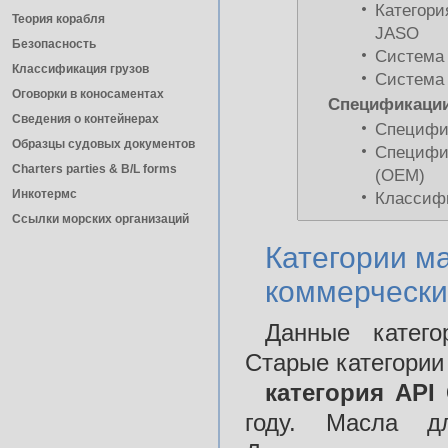
Категори
Теория корабля
JASO
Безопасность
Система
Классификация грузов
Система
Оговорки в коносаментах
Спецификации
Сведения о контейнерах
Специфи
Образцы судовых документов
Специфик
Charters parties & B/L forms
(ОЕМ)
Инкотермс
Классифи
Ссылки морских организаций
Категории м
коммерчески
Данные катего
Старые категории
категория API 
году. Масла д