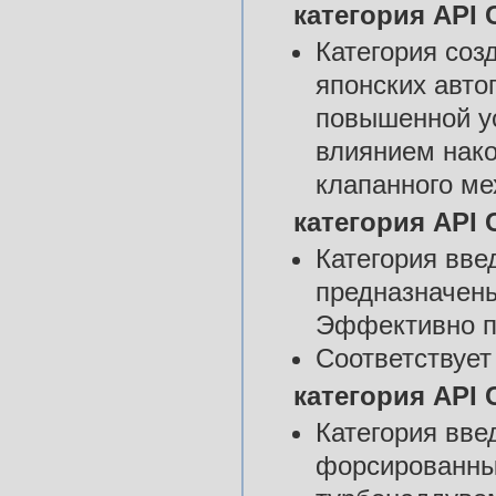
категория API 
Категория соз
японских авто
повышенной ус
влиянием нак
клапанного ме
категория API C
Категория вве
предназначены
Эффективно п
Соответствует
категория API 
Категория вве
форсированны