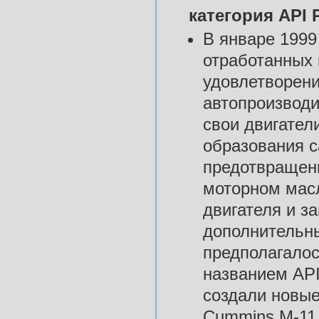
категория API P
В январе 1999
отработанных 
удовлетворен
автопроизводи
свои двигател
образования с
предотвращени
моторном масл
двигателя и з
дополнительны
предполагалос
названием API
создали новые
Cummins M-11