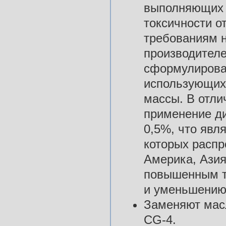
выполняющих т
токсичности о
требованиям н
производителе
сформулирова
использующих 
массы. В отли
применение ди
0,5%, что явл
которых расп
Америка, Азия
повышенным т
и уменьшению 
Заменяют масл
CG-4.