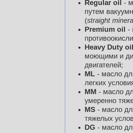
Regular oil
- м
путем вакуумн
(
straight mineral
Premium oil
-
противоокисл
Heavy Duty oil
моющими и ди
двигателей;
ML
- масло дл
легких условия
ММ
- масло д
умеренно тяже
MS
- масло дл
тяжелых услов
DG
- масло дл