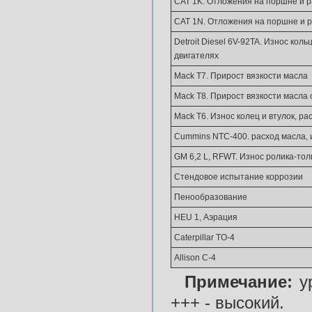
CAT 1K. Отложения на поршне и р
CAT 1N. Отложения на поршне и 
Detroit Diesel 6V-92TA. Износ коль
двигателях
Mack T7. Прирост вязкости масла
Mack T8. Прирост вязкости масла 
Mack T6. Износ колец и втулок, ра
Cummins NTC-400. расход масла, 
GM 6,2 L, RFWT. Износ ролика-тол
Стендовое испытание коррозии
Пенообразование
HEU 1, Аэрация
Caterpillar TO-4
Allison C-4
Примечание:
ур
+++ - высокий.