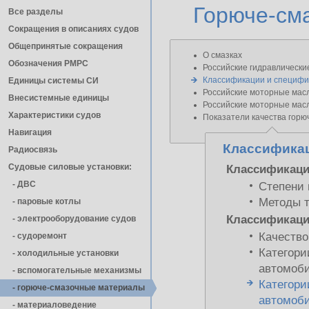
Горюче-см
Все разделы
Сокращения в описаниях судов
Общепринятые сокращения
О смазках
Обозначения РМРС
Российские гидравлически
Классификации и специфи
Единицы cистемы СИ
Российские моторные мас
Внесистемные единицы
Российские моторные мас
Характеристики судов
Показатели качества горю
Навигация
Классификац
Радиосвязь
Судовые силовые установки:
Классификаци
- ДВС
Степени 
Методы 
- паровые котлы
Классификаци
- электрооборудование судов
Качество
- cудоремонт
Категори
- холодильные установки
автомоб
- вспомогательные механизмы
Категори
- горюче-смазочные материалы
автомоб
- материаловедение