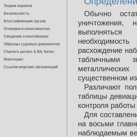
Определени
Теория корабля
Обычно оста
Безопасность
уничтожения, 
Классификация грузов
Оговорки в коносаментах
выполняться 
Сведения о контейнерах
необходимость
Образцы судовых документов
расхождение наб
Charters parties & B/L forms
табличными 
Инкотермс
металлических
Ссылки морских организаций
существенном из
Различают пол
таблицы девиаци
контроля работы
Для составлен
на восьми главн
наблюдаемым ве