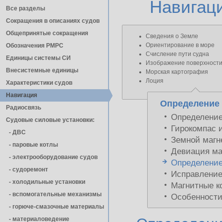
Навигац
Все разделы
Сокращения в описаниях судов
Общепринятые сокращения
Сведения о Земле
Ориентирование в море
Обозначения РМРС
Счисление пути судна
Единицы cистемы СИ
Изображение поверхности
Внесистемные единицы
Морская картография
Лоция
Характеристики судов
Навигация
Определение
Радиосвязь
Определение
Судовые силовые установки:
Гирокомпас 
- ДВС
Земной магн
- паровые котлы
Девиация ма
- электрооборудование судов
Определение
- cудоремонт
Исправление 
- холодильные установки
Магнитные к
- вспомогательные механизмы
Особенности
- горюче-смазочные материалы
- материаловедение