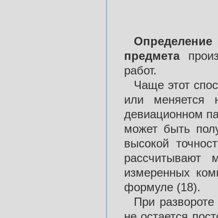
Определен
предмета
прои
работ.
Чаще этот спос
или меняется н
девиационном пал
может быть по
высокой точнос
рассчитывают 
измеренных ком
формуле (18).
При развороте 
не остается пос