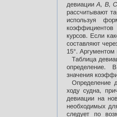
девиации
А
,
В,
рассчитывают та
используя фор
коэффициентов 
курсов. Если ка
составляют чере
15°. Аргументом 
Таблица девиа
определение. 
значения коэффи
Определение 
ходу судна, пр
девиации на но
необходимых для
следует по во