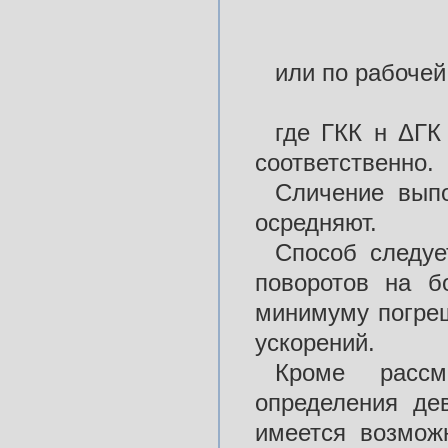
или по рабочей
где ГКК н ΔГК
соответственно.
Сличение вып
осредняют.
Способ следуе
поворотов на б
минимуму погреш
ускорений.
Кроме рассм
определения де
имеется возмож