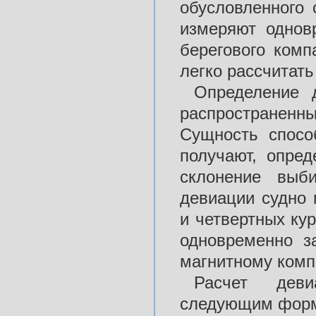
обусловленного 
измеряют однов
берегового комп
легко рассчитать
Определение 
распространенн
Сущность спосо
получают, опред
склонение выб
девиации судно 
и четвертных ку
одновременно з
магнитному комп
Расчет деви
следующим фор