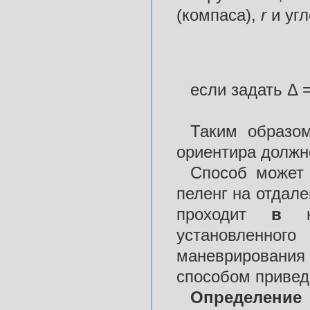
(компаса),
r
и уг
если задать Δ =
Таким образом
ориентира должн
Способ может 
пеленг на отдале
проходит
в
установленно
маневрировани
способом привед
Определени