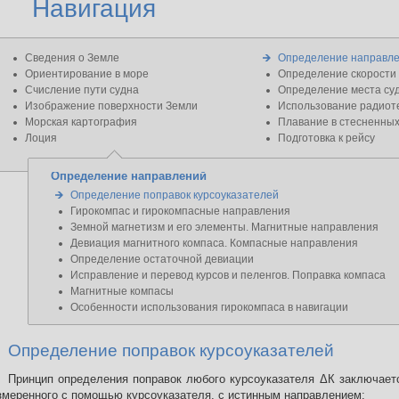
Навигация
Сведения о Земле
Определение направл
Ориентирование в море
Определение скорости 
Счисление пути судна
Определение места су
Изображение поверхности Земли
Использование радиоте
Морская картография
Плавание в стесненных
Лоция
Подготовка к рейсу
Определение направлений
Определение поправок курсоуказателей
Гирокомпас и гирокомпасные направления
Земной магнетизм и его элементы. Магнитные направления
Девиация магнитного компаса. Компасные направления
Определение остаточной девиации
Исправление и перевод курсов и пеленгов. Поправка компаса
Магнитные компасы
Особенности использования гирокомпаса в навигации
Определение поправок курсоуказателей
Принцип определения поправок любого курсоуказателя ΔК заключаетс
змеренного с помощью курсоуказателя, с истинным направлением: