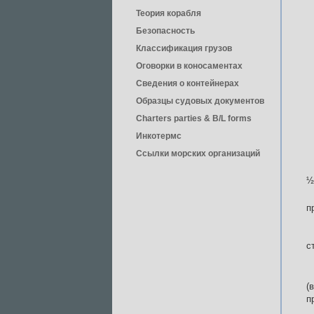
Теория корабля
Безопасность
Классификация грузов
Оговорки в коносаментах
Сведения о контейнерах
Образцы судовых документов
Charters parties & B/L forms
Инкотермс
Ссылки морских организаций
½
п
с
(
п