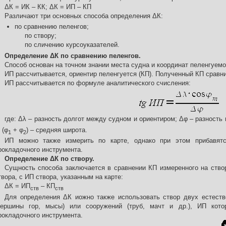
ΔК = ИК – КК; ΔК = ИП – КП
Различают три основных способа определения ΔК:
по сравнению пеленгов;
по створу;
по сличению курсоуказателей.
Определение ΔК по сравнению пеленгов.
Способ основан на точном знании места судна и координат пеленгуемо
ИП рассчитывается, ориентир пеленгуется (КП). Полученный КП сравни
ИП рассчитывается по формуле аналитического счисления:
где: Δλ – разность долгот между судном и ориентиром; Δφ – разность
 (φ
+ φ
) – средняя широта.
1
2
ИП можно также измерить по карте, однако при этом прибавят
рокладочного инструмента.
Определение ΔК по створу.
Сущность способа заключается в сравнении КП измеренного на ство
твора, с ИП створа, указанным на карте:
ΔК = ИП
– КП
ств
ств
Для определения ΔК иожно также использовать створ двух естеств
вершины гор, мысы) или сооружений (труб, мачт и др.), ИП кот
рокладочного инструмента.