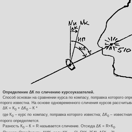
Определение ΔК по сличению курсоуказателей.
Способ основан на сравнении курса по компасу, поправка которого опр
оторого известна. На основе одновременного сличения курсов рассчитыв
ΔК = К
+ ΔК
– К *
0
0
где К
– курс по компасу, поправка которого известна; ΔК
– известная 
0
0
оторого определяется.
Разность К
– К = R называется сличение. Отсюда ΔК = R+К
.
0
0