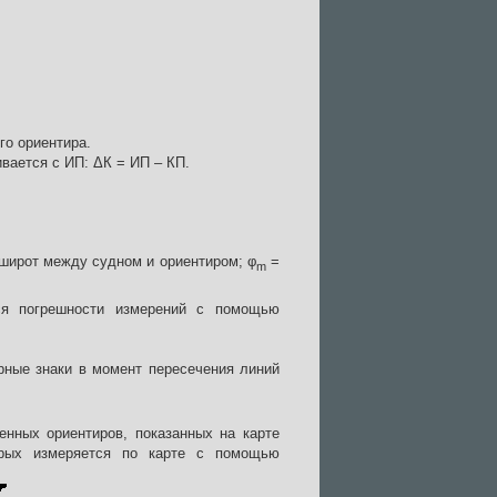
го ориентира.
вается с ИП: ΔК = ИП – КП.
 широт между судном и ориентиром; φ
=
m
ся погрешности измерений с помощью
рные знаки в момент пересечения линий
енных ориентиров, показанных на карте
орых измеряется по карте с помощью