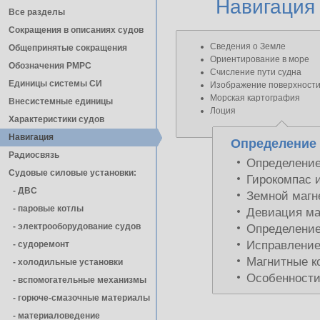
Навигация
Все разделы
Сокращения в описаниях судов
Сведения о Земле
Общепринятые сокращения
Ориентирование в море
Обозначения РМРС
Счисление пути судна
Единицы cистемы СИ
Изображение поверхности
Морская картография
Внесистемные единицы
Лоция
Характеристики судов
Навигация
Определение
Радиосвязь
Определение
Судовые силовые установки:
Гирокомпас 
- ДВС
Земной магн
- паровые котлы
Девиация ма
- электрооборудование судов
Определение
Исправление 
- cудоремонт
Магнитные к
- холодильные установки
Особенности
- вспомогательные механизмы
- горюче-смазочные материалы
- материаловедение