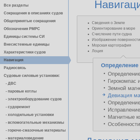
Навигац
Все разделы
Сокращения в описаниях судов
Общепринятые сокращения
Сведения о Земле
Ориентирование в море
Обозначения РМРС
Счисление пути судна
Единицы cистемы СИ
Изображение поверхности
Внесистемные единицы
Морская картография
Лоция
Характеристики судов
Навигация
Определение
Радиосвязь
Определение
Судовые силовые установки:
Гирокомпас 
- ДВС
Земной магн
- паровые котлы
Девиация ма
- электрооборудование судов
Определение
- cудоремонт
Исправление 
- холодильные установки
Магнитные к
- вспомогательные механизмы
Особенности
- горюче-смазочные материалы
- материаловедение