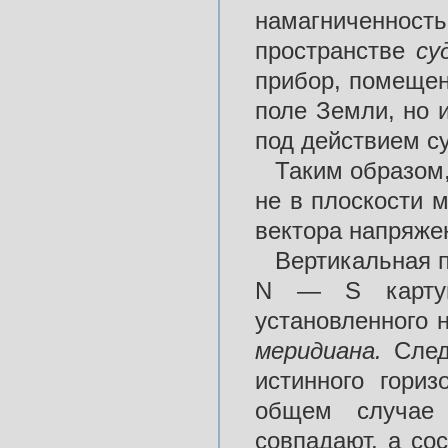
намагниченнос
пространстве
су
прибор, помещен
поле Земли, но и
под действием с
Таким образом,
не в плоскости м
вектора напряже
Вертикальная 
N — S картушк
установленного 
меридиана.
След
истинного гори
общем случае
совпадают, а со