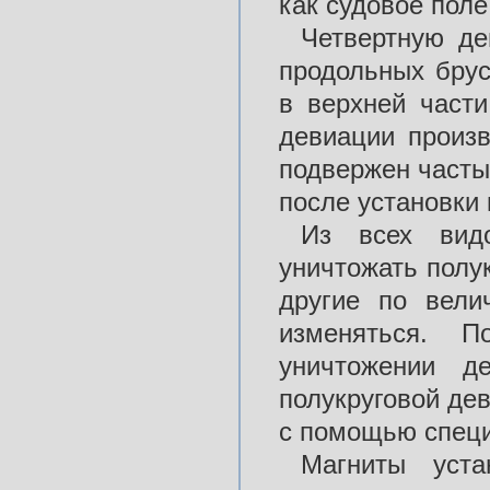
как судовое поле
Четвертную д
продольных брус
в верхней части
девиации произв
подвержен часты
после установки 
Из всех видо
уничтожать полук
другие по вели
изменяться. П
уничтожении д
полукруговой де
с помощью специ
Магниты уста