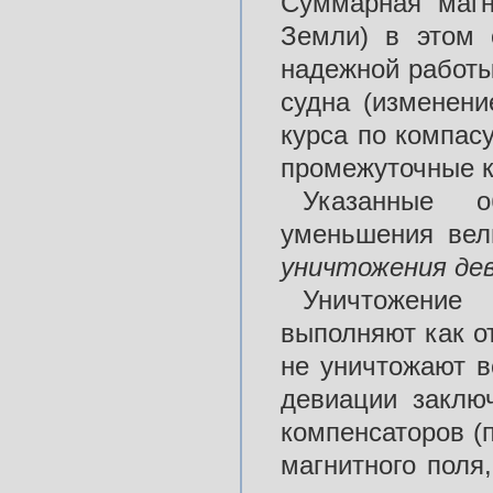
Суммарная магн
Земли) в этом 
надежной работы
судна (изменени
курса по компас
промежуточные к
Указанные о
уменьшения вел
уничтожения
де
Уничтожение
выполняют как о
не уничтожают в
девиации заклю
компенсаторов (п
магнитного поля,