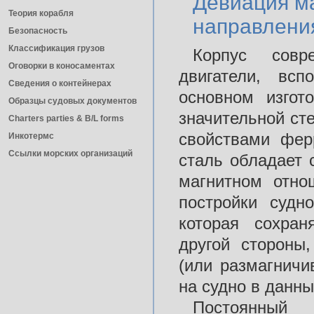
Девиация м
Теория корабля
направлени
Безопасность
Классификация грузов
Корпус совр
Оговорки в коносаментах
двигатели, вс
Сведения о контейнерах
основном изгот
Образцы судовых документов
значительной ст
Charters parties & B/L forms
свойствами фер
Инкотермс
Ссылки морских организаций
сталь обладает с
магнитном отно
постройки судн
которая сохран
другой стороны
(или размагничи
на судно в данны
Постоянный