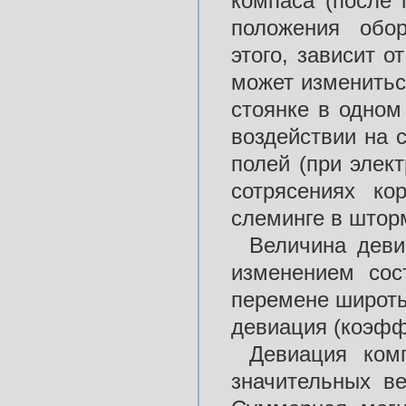
компаса (после 
положения обор
этого, зависит о
может изменитьс
стоянке в одном 
воздействии на 
полей (при элект
сотрясениях ко
слеминге в шторм
Величина деви
изменением сос
перемене широты
девиация (коэф
Девиация ком
значительных в