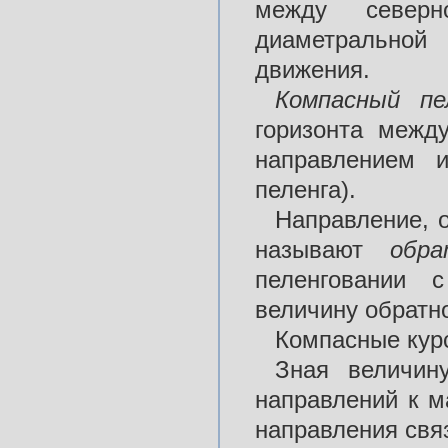
между север
диаметральной
движения.
Компасный
п
горизонта межд
направлением 
пеленга).
Направление, о
называют
обр
пеленговании 
величину обратно
Компасные курс
Зная величин
направлений к м
направления св