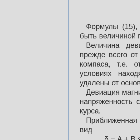
Формулы (15),
быть величиной 
Величина дев
прежде всего от
компаса, т.е. 
условиях наход
удалены от осно
Девиация магни
напряженность с
курса.
Приближенная
вид
δ = A + B s