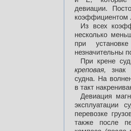
девиации. Пост
коэффициентом Л 
Из всех коэф
несколько мень
при установк
незначительны п
При крене суд
креповая,
знак
судна. На волне
в такт накренива
Девиация магн
эксплуатации с
перевозке груз
также после п