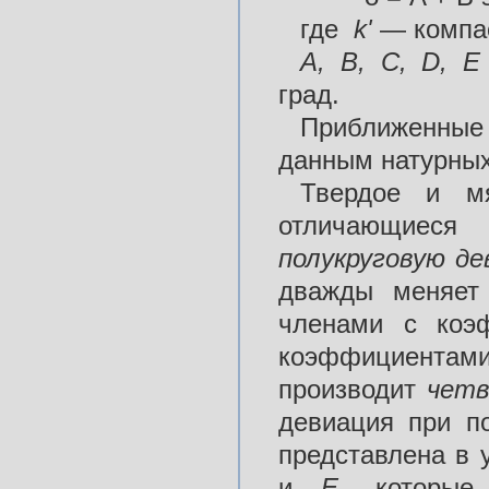
где
k'
— компа
А,
В,
С,
D,
град.
Приближенны
данным натурных
Твердое и мя
отличающиеся 
полукруговую
де
дважды меняет 
членами с ко
коэффициентам
производит
чет
девиация при п
представлена в 
и
Е,
которые