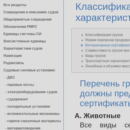
Классиф
Все разделы
Сокращения в описаниях судов
характерист
Общепринятые сокращения
Обозначения РМРС
Единицы cистемы СИ
Классификация грузов
Режим перевозки продовол
Внесистемные единицы
Ветеринарные сертифика
Характеристики судов
Совместимость грузов при
Навигация
Виды грузов
Транспортные характерист
Радиосвязь
Линейные и объемно-масс
Судовые силовые установки:
- ДВС
Перечень гр
- паровые котлы
должны пре
- электрооборудование судов
- cудоремонт
сертификат
- холодильные установки
- вспомогательные механизмы
A. Животные
- горюче-смазочные материалы
Все виды се
- материаловедение