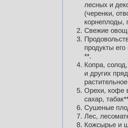
лесных и дек
(черенки, от
корнеплоды, г
Свежие овощи
Продовольств
продукты его 
**.
Копра, солод,
и других пря
растительное
Орехи, кофе в
сахар, табак**
Сушеные пло
Лес, лесомат
Кожсырье и ш