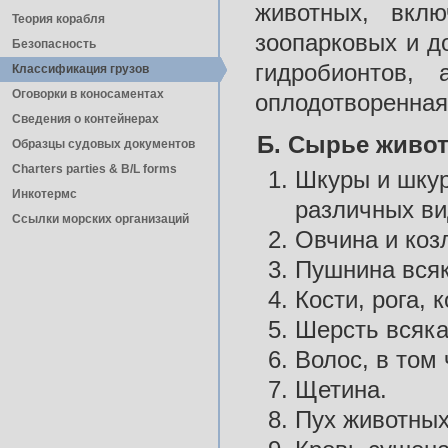
животных, вклю
Теория корабля
зоопарковых и д
Безопасность
гидробионтов,
Классификация грузов
Оговорки в коносаментах
оплодотворенная
Сведения о контейнерах
Б. Сырье живо
Образцы судовых документов
Charters parties & B/L forms
Шкуры и шкур
Инкотермс
различных ви
Ссылки морских организаций
Овчина и коз
Пушнина всяк
Кости, рога, 
Шерсть всяка
Волос, в том 
Щетина.
Пух животных