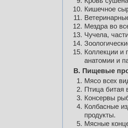
Кровь сушена
Кишечное сыр
Ветеринарные
Мездра во все
Чучела, части
Зоологически
Коллекции и 
анатомии и п
B. Пищевые пр
Мясо всех ви
Птица битая 
Консервы рыб
Колбасные из
продукты.
Мясные конц