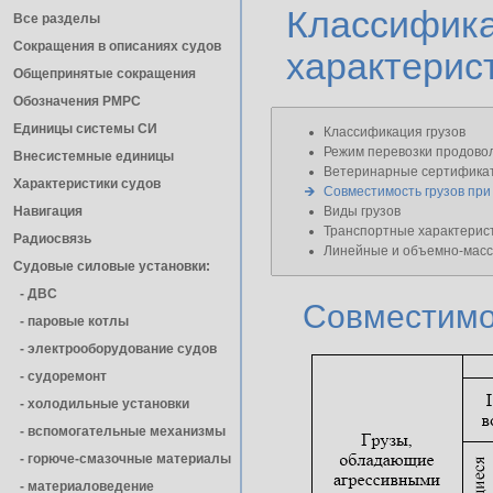
Классиф
Все разделы
Сокращения в описаниях судов
характерист
Общепринятые сокращения
Обозначения РМРС
Единицы cистемы СИ
Классификация грузов
Режим перевозки продовол
Внесистемные единицы
Ветеринарные сертифика
Характеристики судов
Совместимость грузов при
Навигация
Виды грузов
Транспортные характерист
Радиосвязь
Линейные и объемно-масс
Судовые силовые установки:
- ДВС
Совместимо
- паровые котлы
- электрооборудование судов
- cудоремонт
- холодильные установки
- вспомогательные механизмы
- горюче-смазочные материалы
- материаловедение