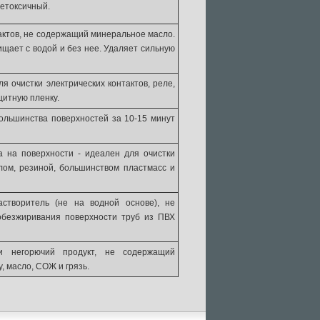
нетоксичный.
рактов, не содержащий минеральное масло.
щает с водой и без нее. Удаляет сильную
я очистки электрических контактов, реле,
щитную пленку.
большинства поверхностей за 10-15 минут
а на поверхности - идеален для очистки
лом, резиной, большинством пластмасс и
створитель (не на водной основе), не
обезжиривания поверхности труб из ПВХ
 и негорючий продукт, не содержащий
, масло, СОЖ и грязь.