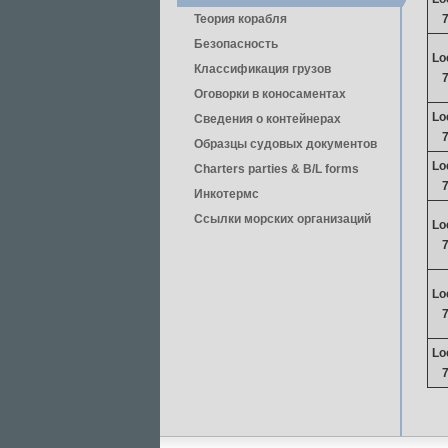
Теория корабля
Безопасность
Lo
Классификация грузов
Оговорки в коносаментах
Lo
Сведения о контейнерах
Образцы судовых документов
Lo
Charters parties & B/L forms
Инкотермс
Ссылки морских организаций
Lo
Lo
Lo