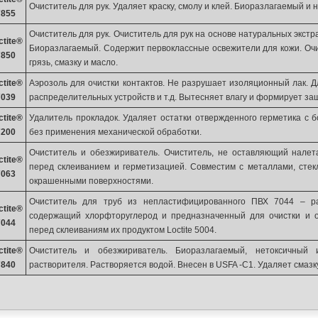
Очиститель для рук. Удаляет краску, смолу и клей. Биоразлагаемый и 
7855
Очиститель для рук. Очиститель для рук на основе натуральных экст
ctite®
Биоразлагаемый. Содержит первоклассные освежители для кожи. Очи
7850
грязь, смазку и масло.
ctite®
Аэрозоль для очистки контактов. Не разрушает изоляционный лак. Дл
7039
распределительных устройств и т.д. Вытесняет влагу и формирует за
ctite®
Удалитель прокладок. Удаляет остатки отвержденного герметика с 
7200
без применения механической обработки.
Очиститель и обезжириватель. Очиститель, не оставляющий налет
ctite®
перед склеиванием и герметизацией. Совместим с металлами, стек
7063
окрашенными поверхностями.
Очиститель для труб из непластифицированного ПВХ 7044 – ра
ctite®
содержащий хлорфторуглерод и предназначенный для очистки и 
7044
перед склеиваниям их продуктом Loctite 5004.
ctite®
Очиститель и обезжириватель. Биоразлагаемый, нетоксичный
7840
растворителя. Растворяется водой. Внесен в USFA -C1. Удаляет смазку