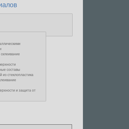
иалов
аллическими
и
 склеивание
верхности
ные составы
й из стеклопластика
клеивание
ерхности и защита от