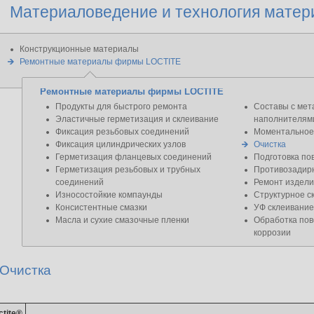
Материаловедение и технология матер
Конструкционные материалы
Ремонтные материалы фирмы LOCTITE
Ремонтные материалы фирмы LOCTITE
Продукты для быстрого ремонта
Составы с мет
Эластичные герметизация и склеивание
наполнителям
Фиксация резьбовых соединений
Моментальное
Фиксация цилиндрических узлов
Очистка
Герметизация фланцевых соединений
Подготовка по
Герметизация резьбовых и трубных
Противозадир
соединений
Ремонт издели
Износостойкие компаунды
Структурное с
Консистентные смазки
УФ склеивание
Масла и сухие смазочные пленки
Обработка пов
коррозии
Очистка
ctite®