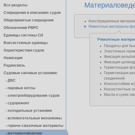
Материаловеде
Все разделы
Сокращения в описаниях судов
Общепринятые сокращения
Конструкционные матери
Ремонтные материалы фи
Обозначения РМРС
Единицы cистемы СИ
Ремонтные матер
Внесистемные единицы
Продукты для бы
Характеристики судов
Эластичные герм
Фиксация резьбо
Навигация
Фиксация цилиндр
Радиосвязь
Герметизация фл
Судовые силовые установки:
Герметизация ре
соединений
- ДВС
Износостойкие к
- паровые котлы
Консистентные с
Масла и сухие см
- электрооборудование судов
- cудоремонт
- холодильные установки
- вспомогательные механизмы
- горюче-смазочные материалы
- материаловедение