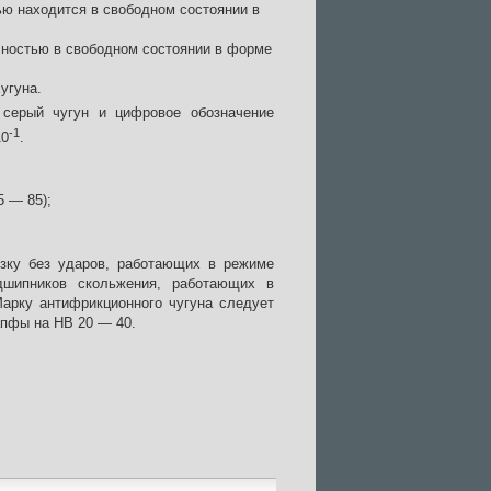
ью находится в свободном состоянии в
лностью в свободном состоянии в форме
угуна.
серый чугун и цифровое обозначение
-1
10
.
5 — 85);
узку без ударов, работающих в режиме
дшипников скольжения, работающих в
Марку антифрикционного чугуна следует
апфы на НВ 20 — 40.