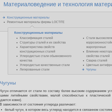
Материаловедение и технология матер
Конструкционные материалы
Ремонтные материалы фирмы LOCTITE
Конструкционные материалы
Классификация сталей
Стали высоколег
Структуры сталей и их свойства
коррозионностойк
Характеристика свойств
жаропрочные
конструкционных сталей
Влияние некотор
Углеродистые стали обыкновенного
свойства сталей
качества
Сварка сталей
Углеродистые качественные стали
Цветные антифри
Легированные стали
Чугуны
Чугуны
Чугун отличается от стали по составу более высоким содержанием угл
чшими литейными свойствами, малой способностью к пластической
дается ковке).
В зависимости от состояния углерода различают:
белый чугун, в котором весь углерод находится в связанном состоян