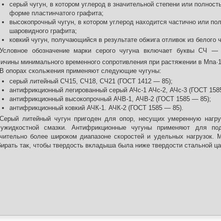
серый чугун, в котором углерод в значительной степени или полност
форме пластинчатого графита;
высокопрочный чугун, в котором углерод находится частично или по
шаровидного графита;
ковкий чугун, получающийся в результате обжига отливок из белого ч
Условное обозначение марки серого чугуна включает буквы СЧ — 
ичины минимального временного сопротивления при растяжении в Мпа·
В опорах скольжения применяют следующие чугуны:
серый литейный СЧ15, СЧ18, СЧ21 (ГОСТ 1412 — 85);
антифрикционный легированный серый АЧс-1 АЧс-2, АЧс-3 (ГОСТ 158
антифрикционный высокопрочный АЧВ-1, АЧВ-2 (ГОСТ 1585 — 85);
антифрикционный ковкий АЧК-1. АЧК-2 (ГОСТ 1585 — 85).
Серый литейный чугун пригоден для опор, несущих умеренную нагр
лужидкостной смазки. Антифрикционные чугуны применяют для по
чительно более широком диапазоне скоростей и удельных нагрузок. 
ирать так, чтобы твердость вкладыша была ниже твердости стальной ц