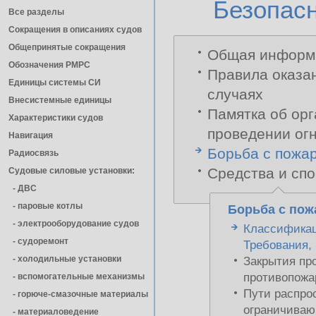
Безопас
Все разделы
Сокращения в описаниях судов
Общепринятые сокращения
Общая информа
Обозначения РМРС
Правила оказа
Единицы cистемы СИ
случаях
Внесистемные единицы
Памятка об ор
Характеристики судов
проведении огн
Навигация
Борьба с пожар
Радиосвязь
Средства и спо
Судовые силовые установки:
- ДВС
- паровые котлы
Борьба с пож
- электрооборудование судов
Классификац
- cудоремонт
Требования,
- холодильные установки
Закрытия про
противопожа
- вспомогательные механизмы
Пути распро
- горюче-смазочные материалы
ограничиваю
- материаловедение