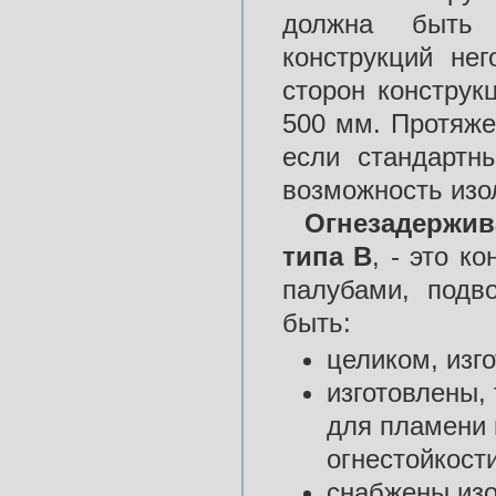
должна быть 
конструкций не
сторон констру
500 мм. Протяже
если стандартн
возможность изо
Огнезадержи
типа В
, - это к
палубами, подв
быть:
целиком, изг
изготовлены,
для пламени 
огнестойкости
снабжены изо