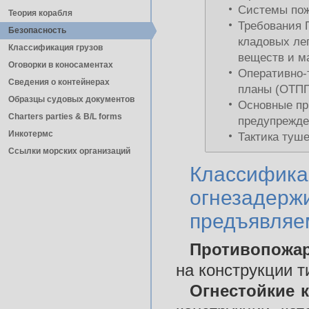
Системы пож
Теория корабля
Требования 
Безопасность
кладовых ле
Классификация грузов
веществ и м
Оговорки в коносаментах
Оперативно-
Сведения о контейнерах
планы (ОТПП
Образцы судовых документов
Основные пр
Charters parties & B/L forms
предупрежде
Инкотермс
Тактика туш
Ссылки морских организаций
Классифика
огнезадерж
предъявляе
Противопожар
на конструкции т
Огнестойкие 