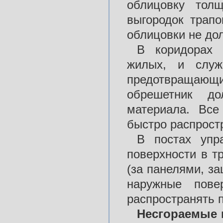
облицовку тол
выгородок трапо
облицовки не до
В коридорах 
жилых, и служ
предотвращающ
обрешетник до
материала. Вс
быстро распрост
В постах упр
поверхности в т
(за панелями, за
наружные пове
распространять 
Несгораемые 