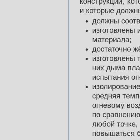
конструкции, ко
и которые должн
должны соотв
изготовлены и
материала;
достаточно ж
изготовлены 
них дыма пла
испытания ог
изолирование
средняя темп
огневому воз
по сравнению
любой точке,
повышаться б