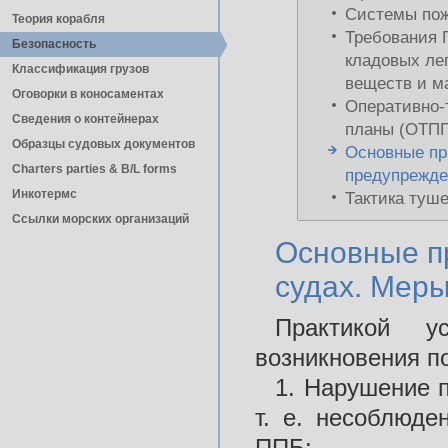
Системы пож
Теория корабля
Требования 
Безопасность
кладовых ле
Классификация грузов
веществ и м
Оговорки в коносаментах
Оперативно-
Сведения о контейнерах
планы (ОТПП
Образцы судовых документов
Основные пр
Charters parties & B/L forms
предупрежде
Инкотермс
Тактика туш
Ссылки морских организаций
Основные п
судах. Мер
Практикой у
возникновения п
1. Нарушение 
т. е. несоблюд
ППБ: