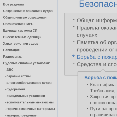
Безопас
Все разделы
Сокращения в описаниях судов
Общепринятые сокращения
Общая информа
Обозначения РМРС
Правила оказа
Единицы cистемы СИ
случаях
Внесистемные единицы
Памятка об ор
Характеристики судов
проведении огн
Навигация
Борьба с пожар
Радиосвязь
Средства и спо
Судовые силовые установки:
- ДВС
- паровые котлы
Борьба с пож
- электрооборудование судов
Классификац
- cудоремонт
Требования,
- холодильные установки
Закрытия про
противопожа
- вспомогательные механизмы
Пути распро
- горюче-смазочные материалы
ограничиваю
- материаловедение