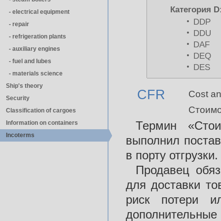
Категория D
- electrical equipment
DDP
- repair
DDU
- refrigeration plants
DAF
- auxiliary engines
DEQ
- fuel and lubes
DES
- materials science
Ship's theory
CFR
Cost an
Security
Стоимо
Classification of cargoes
Термин «Стои
Information on containers
Incoterms
выполнил постав
в порту отгрузки.
Продавец обяз
для доставки то
риск потери и
дополнительны