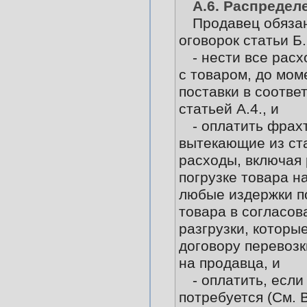
А.6. Распредел
Продавец обязан
оговорок статьи Б.
- нести все рас
с товаром, до мом
поставки в соотве
статьей А.4., и
- оплатить фрахт
вытекающие из ста
расходы, включая
погрузке товара н
любые издержки п
товара в согласов
разгрузки, которы
договору перевозк
на продавца, и
- оплатить, если
потребуется (См. В