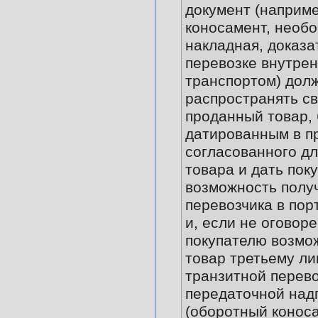
документ (наприм
коносамент, необ
накладная, доказа
перевозке внутре
транспортом) дол
распространять св
проданный товар,
датированным в пр
согласованного дл
товара и дать пок
возможность получ
перевозчика в пор
и, если не оговоре
покупателю возмо
товар третьему ли
транзитной перево
передаточной над
(оборотный конос