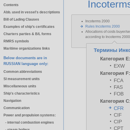
Incoterm
Contents
Abb. used in vessel's descriptions
Bill of Lading Clauses
Incoterms 2000
Rules Incoterms 2000
Examples of ship’s certificates
Allocations of costs buyer/se
Charters parties & B/L forms
according to Incoterms 2000
RMRS symbols
Maritime organizations links
Термины Инко
Below documents are in
Категория E
RUSSIAN language only:
EXW
Common abbreviations
Категория F
SI measurement units
FCA
Miscellaneous units
FAS
FOB
Ship's characteristics
Категория C
Navigation
CFR
Communication
CIF
Power and propulsion systems:
CIP
- internal combustion engines
CPT
- steam boilers