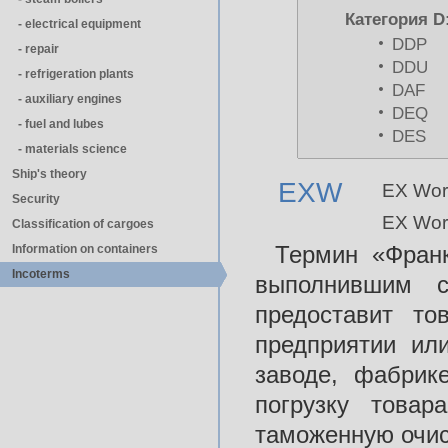
Категория D
- electrical equipment
DDP
- repair
DDU
- refrigeration plants
DAF
- auxiliary engines
DEQ
- fuel and lubes
DES
- materials science
Ship's theory
EXW
EX Work
Security
EX Work
Classification of cargoes
Термин «Франк
Information on containers
Incoterms
выполнившим с
предоставит то
предприятии ил
заводе, фабрике
погрузку товар
таможенную очис