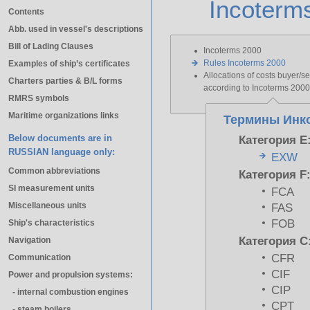
Incoterm
Contents
Abb. used in vessel's descriptions
Bill of Lading Clauses
Incoterms 2000
Rules Incoterms 2000
Examples of ship’s certificates
Allocations of costs buyer/se
Charters parties & B/L forms
according to Incoterms 2000
RMRS symbols
Maritime organizations links
Термины Инко
Below documents are in
Категория E
RUSSIAN language only:
EXW
Common abbreviations
Категория F
SI measurement units
FCA
Miscellaneous units
FAS
FOB
Ship's characteristics
Категория C
Navigation
CFR
Communication
CIF
Power and propulsion systems:
CIP
- internal combustion engines
CPT
- steam boilers