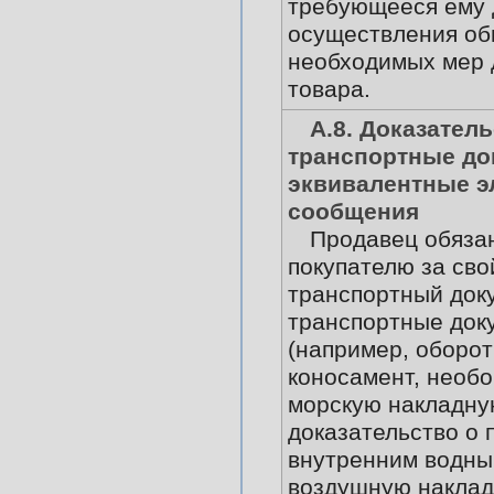
требующееся ему 
осуществления о
необходимых мер 
товара.
А.8. Доказатель
транспортные до
эквивалентные э
сообщения
Продавец обяза
покупателю за сво
транспортный док
транспортные док
(например, оборо
коносамент, необ
морскую накладну
доказательство о 
внутренним водны
воздушную наклад