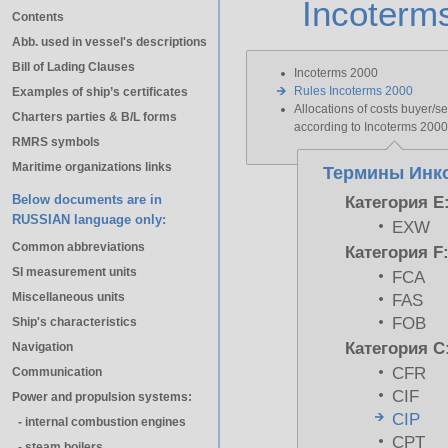
Incoterm
Contents
Abb. used in vessel's descriptions
Bill of Lading Clauses
Incoterms 2000
Rules Incoterms 2000
Examples of ship’s certificates
Allocations of costs buyer/se
Charters parties & B/L forms
according to Incoterms 2000
RMRS symbols
Maritime organizations links
Термины Инко
Below documents are in
Категория E
RUSSIAN language only:
EXW
Common abbreviations
Категория F
SI measurement units
FCA
Miscellaneous units
FAS
FOB
Ship's characteristics
Категория C
Navigation
CFR
Communication
CIF
Power and propulsion systems:
CIP
- internal combustion engines
CPT
- steam boilers