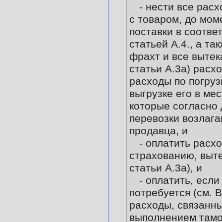
- нести все рас
с товаром, до мом
поставки в соотве
статьей А.4., а та
фрахт и все выте
статьи А.3а) расх
расходы по погруз
выгрузке его в ме
которые согласно 
перевозки возлага
продавца, и
- оплатить расх
страхованию, выт
статьи А.3а), и
- оплатить, если
потребуется (см. В
расходы, связанны
выполнением там