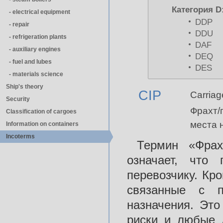
Категория D
- electrical equipment
DDP
- repair
DDU
- refrigeration plants
DAF
- auxiliary engines
DEQ
- fuel and lubes
DES
- materials science
Ship's theory
CIP
Carriag
Security
Фрахт/
Classification of cargoes
места 
Information on containers
Incoterms
Термин «Фрах
означает, что
перевозчику. Кро
связанные с п
назначения. Это
риски и любые 