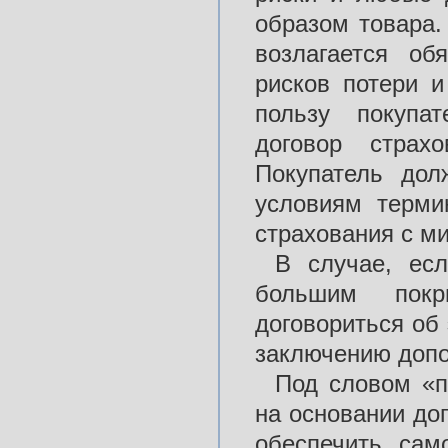
образом товара.
возлагается об
рисков потери 
пользу покупат
договор страх
Покупатель дол
условиям терми
страхования с м
В случае, есл
большим пок
договориться об
заключению допо
Под словом «п
на основании дог
обеспечить сам