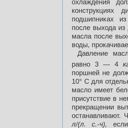
охлаждения до
конструкциях д
подшипниках из
после выхода из 
масла после вых
воды, прокачивае
Давление мас
равно 3 — 4
к
поршней не долж
10° С для отдел
масло имеет бел
присутствие в н
прекращении выт
останавливают. 
л/(л. с.-ч),
есл