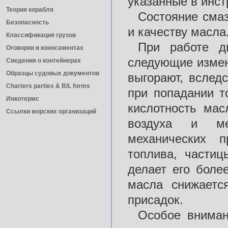
указанные в инст
Теория корабля
Состояние смаз
Безопасность
и качеству масла
Классификация грузов
При работе д
Оговорки в коносаментах
следующие измен
Сведения о контейнерах
Образцы судовых документов
выгорают, вслед
Charters parties & B/L forms
при попадании т
Инкотермс
кислотность мас
Ссылки морских организаций
воздуха и ме
механических п
топлива, частиц
делает его боле
масла снижаетс
присадок.
Особое вниман