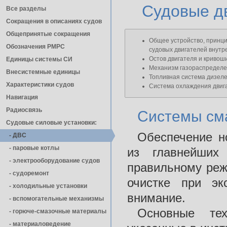
Судовые дв
Все разделы
Сокращения в описаниях судов
Общепринятые сокращения
Общее устройство, принци
Обозначения РМРС
судовых двигателей внутр
Остов двигателя и криво
Единицы cистемы СИ
Механизм газораспредел
Внесистемные единицы
Топливная система дизел
Характеристики судов
Система охлаждения двиг
Навигация
Радиосвязь
Системы сма
Судовые силовые установки:
Обеспечение н
- ДВС
- паровые котлы
из главнейших
- электрооборудование судов
правильному реж
- cудоремонт
очистке при эк
- холодильные установки
внимание.
- вспомогательные механизмы
Основные тех
- горюче-смазочные материалы
- материаловедение