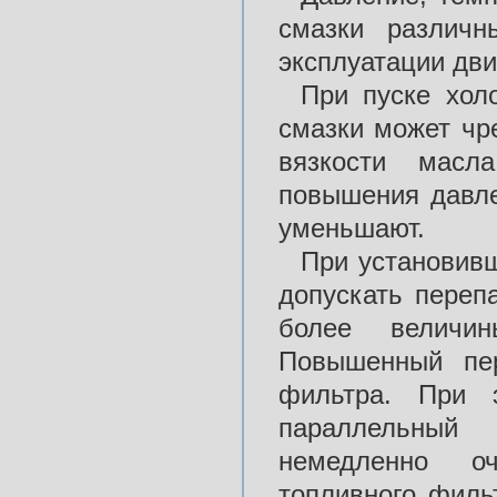
смазки различн
эксплуатации дви
При пуске хол
смазки может чр
вязкости масл
повышения давле
уменьшают.
При установив
допускать переп
более величин
Повышенный пер
фильтра. При 
параллельный
немедленно оч
топливного филь