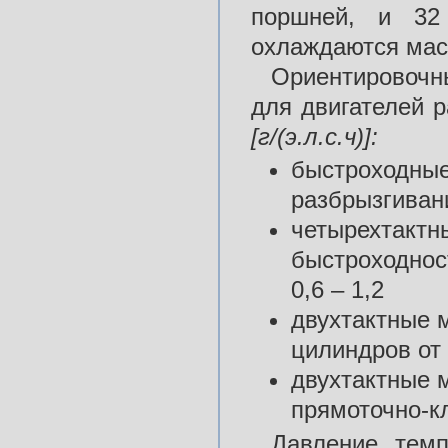
поршней, и 
охлаждаются мас
Ориентировочн
для двигателей 
[г/(э.л.с.ч)]:
быстроходные
разбрызгивани
четырехтактн
быстроходнос
0,6 – 1,2
двухтактные 
цилиндров от 
двухтактные 
прямоточно-кл
Давление, тем