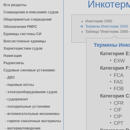
Инкотерм
Все разделы
Сокращения в описаниях судов
Общепринятые сокращения
Инкотермс 2000
Термины Инкотермс 2000
Обозначения РМРС
Таблица "Инкотермс 2000 
Единицы cистемы СИ
Внесистемные единицы
Термины Инко
Характеристики судов
Категория E
Навигация
EXW
Радиосвязь
Категория F
Судовые силовые установки:
FCA
- ДВС
FAS
- паровые котлы
FOB
- электрооборудование судов
Категория C
- cудоремонт
CFR
- холодильные установки
CIF
- вспомогательные механизмы
CIP
- горюче-смазочные материалы
CPT
- материаловедение