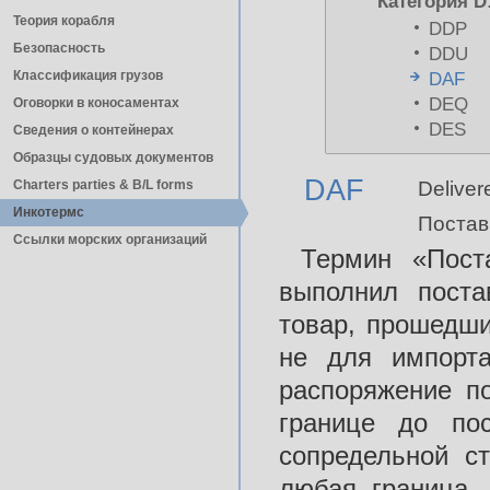
Категория D
Теория корабля
DDP
Безопасность
DDU
Классификация грузов
DAF
DEQ
Оговорки в коносаментах
DES
Сведения о контейнерах
Образцы судовых документов
DAF
Charters parties & B/L forms
Deliver
Инкотермс
Поставк
Ссылки морских организаций
Термин «Пост
выполнил поста
товар, прошедши
не для импорт
распоряжение п
границе до по
сопредельной с
любая граница, 