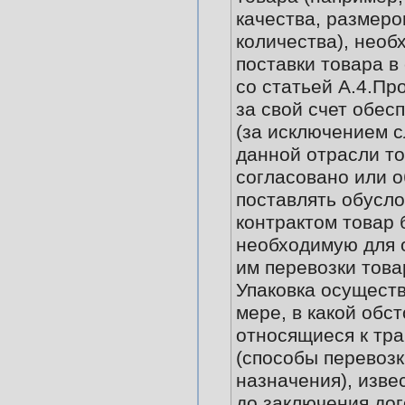
качества, размеров
количества), необ
поставки товара в
со статьей А.4.Пр
за свой счет обес
(за исключением с
данной отрасли т
согласовано или 
поставлять обусл
контрактом товар б
необходимую для 
им перевозки това
Упаковка осуществ
мере, в какой обст
относящиеся к тр
(способы перевозк
назначения), изве
до заключения дог