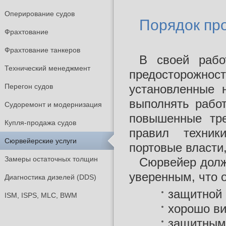
Оперирование судов
Порядок пр
Фрахтование
Фрахтование танкеров
В своей рабо
Технический менеджмент
предосторожн
Перегон судов
установленные 
выполнять работ
Судоремонт и модернизация
повышенные тре
Купля-продажа судов
правил техник
Сюрвейерские услуги
портовые власти,
Замеры остаточных толщин
Сюрвейер долж
уверенным, что 
Диагностика дизелей (DDS)
защитной 
ISM, ISPS, MLC, BWM
хорошо ви
защитными