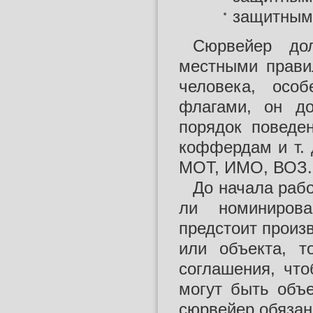
защитным
Сюрвейер до
местными прави
человека, осо
флагами, он д
порядок поведен
коффердам и т. 
МОТ, ИМО, ВОЗ.
До начала раб
ли номиниров
предстоит произ
или объекта, т
соглашения, чт
могут быть объ
сюрвейер обязан