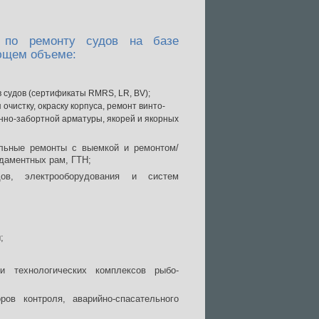
и по ремонту судов на базе
ующем объеме:
судов (сертификаты RMRS, LR, BV);
 очистку, окраску корпуса, ремонт винто-
онно-забортной арматуры, якорей и якорных
альные ремонты с выемкой и ремонтом/
даментных рам, ГТН;
дов, электрооборудования и систем
;
 и технологических комплексов рыбо-
;
ов контроля, аварийно-спасательного