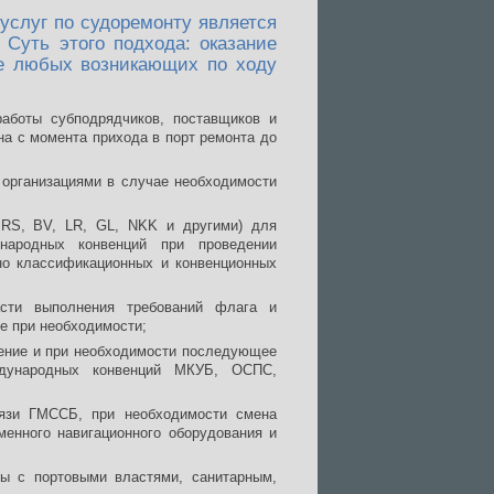
слуг по судоремонту является
 Суть этого подхода: оказание
е любых возникающих по ходу
работы субподрядчиков, поставщиков и
а с момента прихода в порт ремонта до
 организациями в случае необходимости
MRS, BV, LR, GL, NKK и другими) для
народных конвенций при проведении
но классификационных и конвенционных
сти выполнения требований флага и
е при необходимости;
рение и при необходимости последующее
ждународных конвенций МКУБ, ОСПС,
вязи ГМССБ, при необходимости смена
еменного навигационного оборудования и
ты с портовыми властями, санитарным,