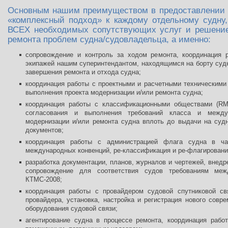
Основным нашим преимуществом в предоставлении у
«комплексный подход» к каждому отдельному судну,
ВСЕХ необходимых сопутствующих услуг и решени
ремонта проблем судна/судовладельца, а именно:
сопровождение и контроль за ходом ремонта, координация 
экипажей нашим суперинтендантом, находящимся на борту судн
завершения ремонта и отхода судна;
координация работы с проектными и расчетными техническими
выполнения проекта модернизации и/или ремонта судна;
координация работы с классификационными обществами (R
согласования и выполнения требований класса и между
модернизации и/или ремонта судна вплоть до выдачи на суд
документов;
координация работы с администрацией флага судна в ча
международных конвенций, ре-классификация и ре-флагировани
разработка документации, планов, журналов и чертежей, внед
сопровождение для соответствия судов требованиям ме
КТМС-2008;
координация работы с провайдером судовой спутниковой с
провайдера, установка, настройка и регистрация нового совр
оборудования судовой связи;
агентирование судна в процессе ремонта, координация рабо