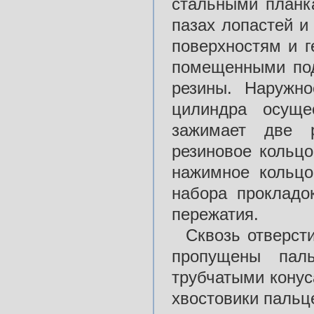
стальными план
пазах лопастей и
поверхностям и г
помещенными под
резины. Наружн
цилиндра осущ
зажимает две 
резиновое кольцо
нажимное кольц
набора прокладо
пережатия.
Сквозь отверст
пропущены па
трубчатыми кону
хвостовики паль