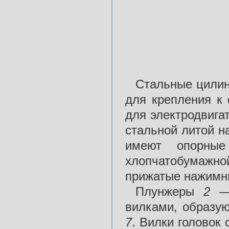
Стальные цили
для крепления к
для электродвига
стальной литой 
имеют опорны
хлопчатобумажной
прижатые нажим
Плунжеры
2
—
вилками, образу
7
. Вилки головок