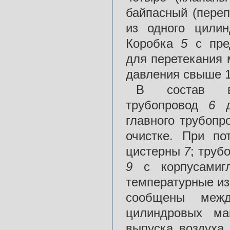
байпасный (пере
из одного цили
Коробка
5
с пред
для перетекания 
давления свыше 
В состав всп
трубопровод
6
главного трубопр
очистке. При по
цистерны
7
; труб
9
с корпусами
температурные из
сообщены меж
цилиндровых м
выпуска воздуха