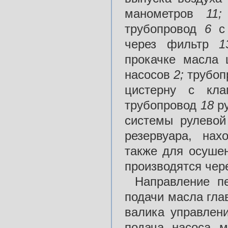
манометров
11
трубопровод
6
с
через фильтр
прокачке масла
насосов
2;
трубо
цистерну с кл
трубопровод
18
р
системы рулево
резервуара, на
также для осуше
производятся чер
Направление п
подачи масла гла
валика управлен
подача насоса 