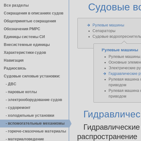
Судовые в
Все разделы
Сокращения в описаниях судов
Общепринятые сокращения
Рулевые машины
Обозначения РМРС
Сепараторы
Судовые водоопреснитель
Единицы cистемы СИ
Внесистемные единицы
Рулевые машины
Характеристики судов
Рулевые машины.
Навигация
Основные элемен
Электрические р
Радиосвязь
Гидравлические 
Судовые силовые установки:
Рулевая машина 
- ДВС
приводом
Рулевая машина 
- паровые котлы
приводом
- электрооборудование судов
- cудоремонт
Гидравличе
- холодильные установки
- вспомогательные механизмы
Гидравлическ
- горюче-смазочные материалы
распространен
- материаловедение