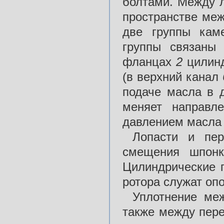
болтами. Между 
пространстве меж
две группы кам
группы связаны
фланцах
2
цилин
(в верхний канал
подаче масла в 
меняет направл
давлением масла 
Лопасти и пер
смещения шпонк
Цилиндрические 
ротора служат оп
Уплотнение ме
также между пере