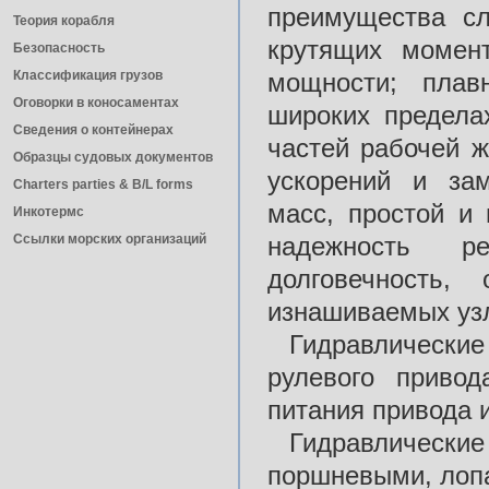
преимущества с
Теория корабля
крутящих момен
Безопасность
Классификация грузов
мощности; плав
Оговорки в коносаментах
широких предела
Сведения о контейнерах
частей рабочей 
Образцы судовых документов
ускорений и за
Charters parties & B/L forms
масс, простой и 
Инкотермс
Ссылки морских организаций
надежность р
долговечность,
изнашиваемых уз
Гидравлические
рулевого привод
питания привода 
Гидравлические
поршневыми, лоп