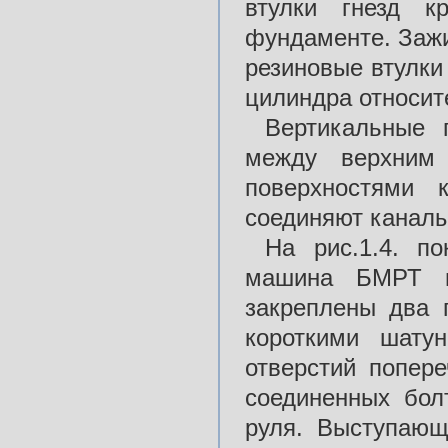
втулки гнезд 
фундаменте. Заж
резиновые втулки
цилиндра относит
Вертикальные 
между верхни
поверхностями 
соединяют канал
На рис.1.4. п
машина БМРТ п
закреплены два
короткими шат
отверстий попер
соединенных бол
руля. Выступаю