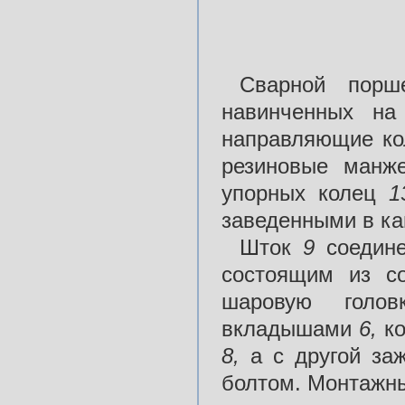
Сварной порш
навинченных н
направляющие к
резиновые ман
упорных колец
1
заведенными в ка
Шток
9
соедин
состоящим из с
шаровую гол
вкладышами
6,
к
8,
а с другой за
болтом. Монтажны