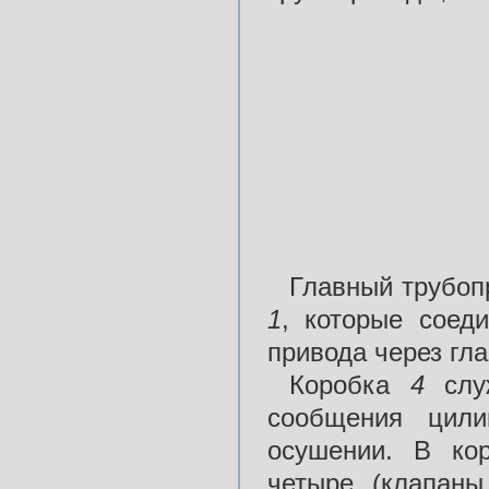
Главный трубоп
1
, которые соед
привода через гл
Коробка
4
сл
сообщения цил
осушении. В кор
четыре (клапан