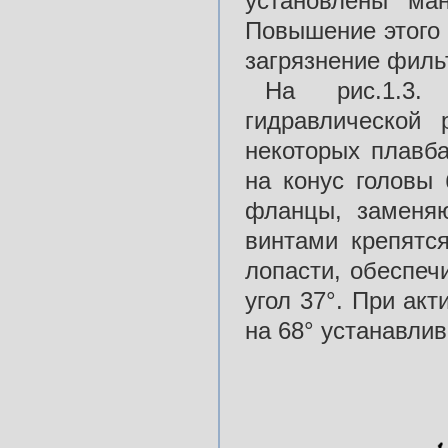
установлены м
Повышение этого 
загрязнение филь
На рис.1.3.
гидравлической
некоторых плавб
на конус головы
фланцы, заменя
винтами крепятс
лопасти, обеспеч
угол 37°. При ак
на 68° устанавлив