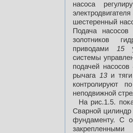
насоса регулир
электродвигателя
шестеренный нас
Подача насосо
золотников ги
приводами
15
системы управле
подачей насосов
рычага
13
и тяг
контролируют 
неподвижной стре
На рис.1.5. по
Сварной цилинд
фундаменту. С 
закрепленными