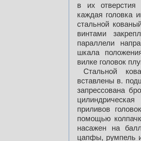
в их отверстия
каждая головка 
стальной кованы
винтами закреп
параллели напр
шкала положени
вилке головок пл
Стальной ко
вставлены в. под
запрессована бро
цилиндрическа
приливов голово
помощью колпачк
насажен на бал
цапфы, румпель 