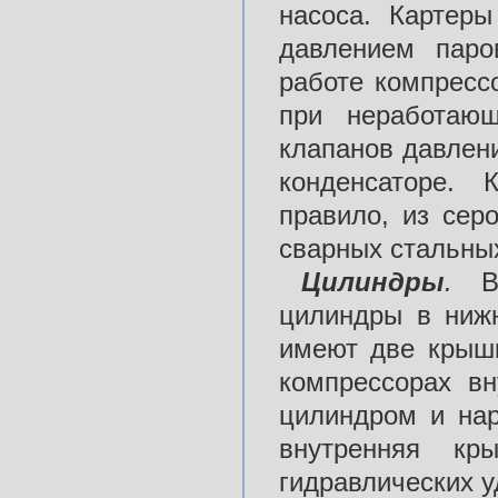
насоса. Картеры
давлением паро
работе компресс
при неработающ
клапанов давлен
конденсаторе. 
правило, из сер
сварных стальных
Цилиндры
.
В
цилиндры в нижн
имеют две крыш
компрессорах в
цилиндром и на
внутренняя кр
гидравлических у