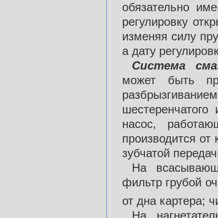
обязательно име
регулировку отк
изменяя силу пр
а дату регулиров
Система сма
может быть пр
разбрызгивание
шестеренчатого 
насос, работа
производится от
зубчатой передач
На всасывающ
фильтр грубой оч
от дна картера; ч
На нагнетате