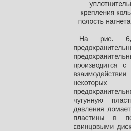
уплотнитель
крепления коль
полость нагнет
На рис.
предохранитель
предохраните
производится с
взаимодействи
некоторых 
предохранитель
чугунную плас
давления ломает
пластины в п
свинцовыми диск