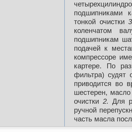
четырехцилиндр
подшипниками 
тонкой очистки
коленчатом ва
подшипникам шат
подачей к мест
компрессоре им
картере. По ра
фильтра) судят 
приводится во в
шестерен, масло
очистки
2.
Для р
ручной перепуск
часть масла посл