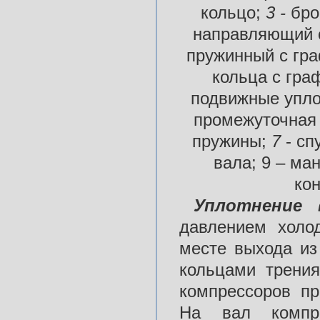
кольцо;
3 -
бро
направляющий 
пружинный с гр
кольца с гр
подвижные упло
промежуточная
пружины;
7
- сп
вала; 9 – ма
кон
Уплотнение 
давлением холод
месте выхода из
кольцами трени
компрессоров пр
На вал компр