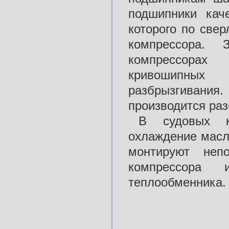
подшипники кач
которого по све
компрессора. 
компрессорах
кривошипных
разбрызгивания.
производится ра
В судовых к
охлаждение масл
монтируют неп
компрессора
теплообменника.