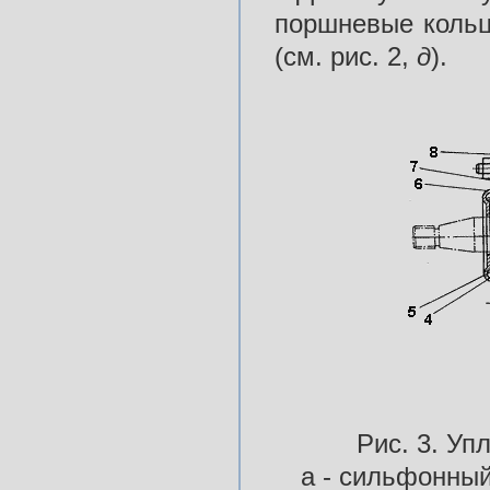
поршневые кольц
(см. рис. 2,
д
).
Рис. 3. Уп
а - сильфонны