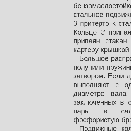
бензомаслостой
стальное подвиж
3
притерто к ст
Кольцо
3
припа
припаян стака
картеру крышкой
Большое распр
получили пружин
затвором. Если 
выполняют с од
диаметре вала 
заключенных в с
пары в сальн
фосфористую бро
Подвижные к