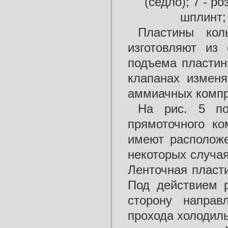
(седло); 7 - ро
шплинт
Пластины ко
изготовляют из
подъема пластин
клапанах изменя
аммиачных компре
На рис. 5 по
прямоточного к
имеют расположе
некоторых случа
Ленточная пласт
Под действием р
сторону напра
прохода холодиль