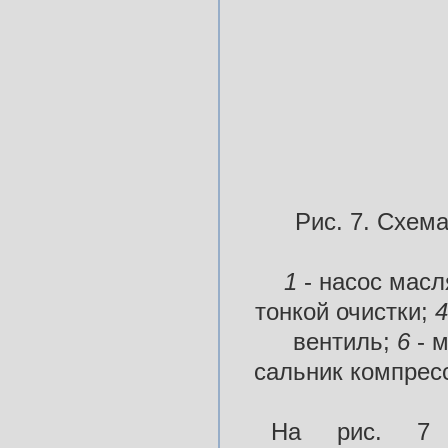
Рис. 7. Схем
1
- насос мас
тонкой очистки;
вентиль;
6
- 
сальник компрес
На рис. 7 п