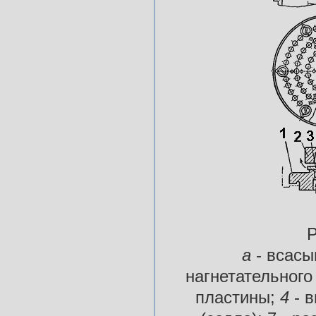
Р
а
- всас
нагнетательного
пластины;
4
- 