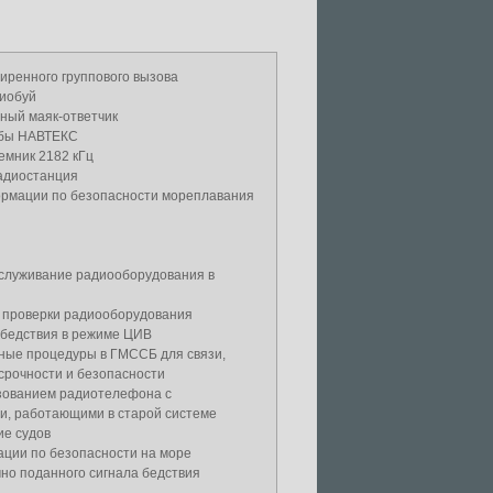
иренного группового вызова
иобуй
ный маяк-ответчик
жбы НАВТЕКС
емник 2182 кГц
адиостанция
рмации по безопасности мореплавания
бслуживание радиооборудования в
 проверки радиооборудования
 бедствия в режиме ЦИВ
ные процедуры в ГМССБ для связи,
срочности и безопасности
ьзованием радиотелефона с
и, работающими в старой системе
ие судов
ции по безопасности на море
но поданного сигнала бедствия