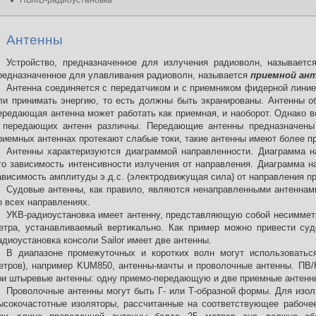
ПВ/КВ-радиоустановка
Антенны
Устройство, предназначенное для излучения радиоволн, называет
редназначенное для улавливания радиоволн, называется
приемной ан
Антенна соединяется с передатчиком и с приемником фидерной лини
ли принимать энергию, то есть должны быть экранированы. Антенны о
ередающая антенна может работать как приемная, и наоборот. Однако в
 передающих антенн различны. Передающие антенны предназначены
риемных антеннах протекают слабые токи, такие антенны имеют более п
Антенны характеризуются диаграммой направленности. Диаграмма 
то зависимость интенсивности излучения от направления. Диаграмма 
ависимость амплитуды э.д.с. (электродвижущая сила) от направления п
Судовые антенны, как правило, являются ненаправленными антеннами
о всех направлениях.
УКВ-радиоустановка имеет антенну, представляющую собой несимметр
етра, устанавливаемый вертикально. Как пример можно привести су
адиоустановка консоли Sailor имеет две антенны.
В диапазоне промежуточных и коротких волн могут использовать
етров), например KUM850, антенны-мачты и проволочные антенны. ПВ/К
ри штыревые антенны: одну приемо-передающую и две приемные антенн
Проволочные антенны могут быть Г- или Т-образной формы. Для изо
ысокочастотные изоляторы, рассчитанные на соответствующее рабочее