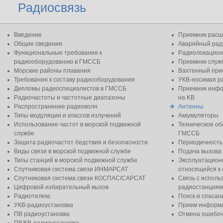
Радиосвязь
Введение
Приемник расш
Общие сведения
Аварийный рад
Функциональные требования к
Радиолокацион
радиооборудованию в ГМССБ
Приемник слу
Морские районы плавания
Вахтенный при
Требования к составу радиооборудования
УКВ-носимая р
Дипломы радиоспециалистов в ГМССБ
Приемник инфо
Радиочастоты и частотные диапазоны
на KB
Распространение радиоволн
Антенны
Типы модуляции и классов излучений
Аккумуляторы
Использование частот в морской подвижной
Техническое о
службе
ГМССБ
Защита радиочастот бедствия и безопасности
Периодичность
Виды связи в морской подвижной службе
Подача вызова
Типы станций в морской подвижной службе
Эксплуатацион
Спутниковая система связи ИНМАРСАТ
относящейся к 
Спутниковая система связи КОСПАС/САРСАТ
Связь с испол
Цифровой избирательный вызов
радиостанциям
Радиотелекс
Поиск и спасан
УКВ-радиоустановка
Прием информа
ПВ радиоустановка
Отмена ошибоч