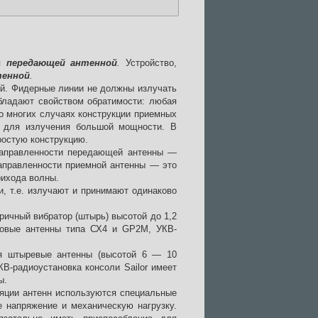
ся
передающей антенной
.
Устройство,
тенной
.
ей. Фидерные линии не должны излучать
бладают свойством обратимости: любая
о многих случаях конструкции приемных
 для излучения большой мощности. В
ростую конструкцию.
направленности передающей антенны —
направленности приемной антенны — это
рихода волны.
, т.е. излучают и принимают одинаково
ичный вибратор (штырь) высотой до 1,2
довые антенны типа СХ4 и GP2M, УКВ-
ся штыревые антенны (высотой 6 — 10
В-радиоустановка консоли Sailor имеет
ы.
ляции антенн используются специальные
 напряжение и механическую нагрузку.