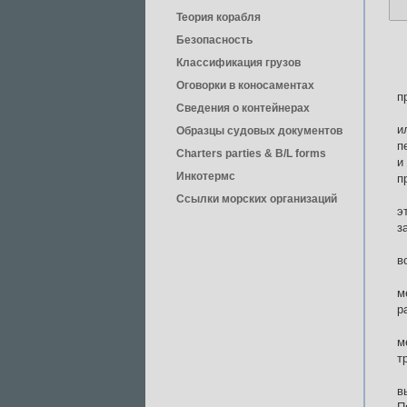
Теория корабля
Безопасность
Классификация грузов
Оговорки в коносаментах
п
Сведения о контейнерах
и
Образцы судовых документов
п
Charters parties & B/L forms
и
Инкотермс
п
Ссылки морских организаций
э
з
в
м
р
м
т
в